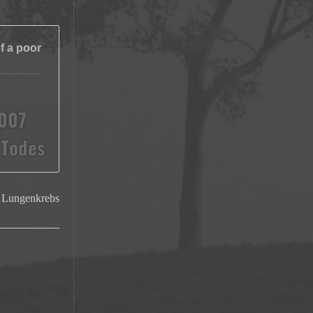
f a poor
007
 Todes
 | Lungenkrebs