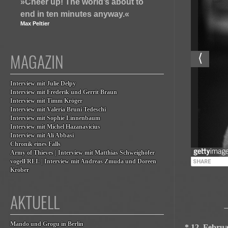
»Cheer up! The world’s about to
end in ten minutes anyway.«
Max Peltier
MAGAZIN
Interview mit Julie Delpy
Interview mit Frederik und Gerrit Braun
Interview mit Timm Kröger
Interview mit Valeria Bruni Tedeschi
Interview mit Sophie Linnenbaum
Interview mit Michel Hazanavicius
Interview mit Ali Abbasi
Chronik eines Falls
Army of Thieves | Interview mit Matthias Schweighöfer
vogelFREI. | Interview mit Andreas Zmuda und Doreen
Kröber
AKTUELL
Mando und Grogu in Berlin
* 12. Febru