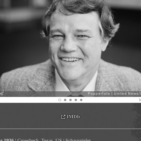
IMDb
ar 1936
| Groesbeck, Texas, US | Schauspieler