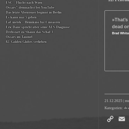
ESC – Flucht nach Wien
®
Oscars
demnächst bei YouTube
Das letzte Abenteuer beginnt in Berlin
Es kann nur 5 geben…
»That’s
LaCinetek – Heimkino für Cinéasten
dead o
Eric Dane spricht über seine ALS-Diagnose
Drehstart zu Shaun das Schaf 3
Brad Whita
Oscars im Taumel
82. Golden Globes verliehen
21.12.2025 | m
Kategorien:
dea
Co
Li