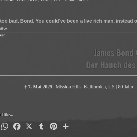
 too bad, Bond. You could’ve been a live rich man, instead o
ne.«
ker
James Bond 
Der Hauch des
† 7. Mai 2025
| Mission Hills, Kalifornien, US | 89 Jahre
z
d like...
py
Email
WhatsApp
Facebook
X
Tumblr
Pinterest
Teilen
nk