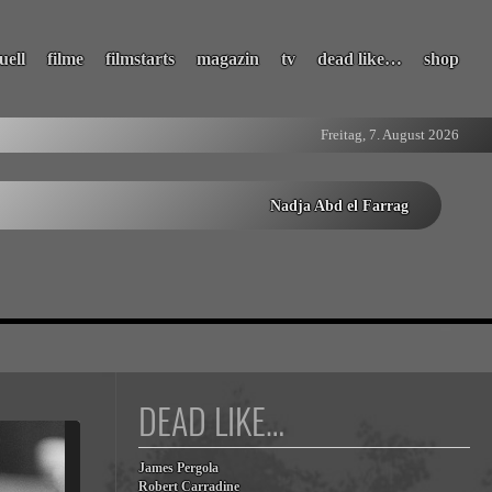
uell
filme
filmstarts
magazin
tv
dead like…
shop
Freitag, 7. August 2026
Nadja Abd el Farrag
DEAD LIKE…
James Pergola
Robert Carradine