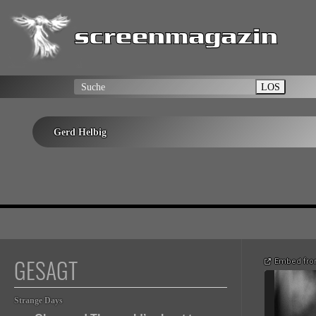
LOS
Gerd Helbig
GESAGT
Embed fro
Strange Days