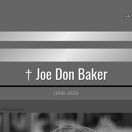
akt
† Joe Don Baker
(1936–2025)
m Getty Images