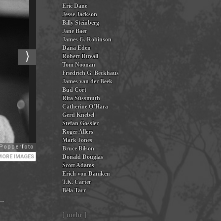
Eric Dane
Jesse Jackson
Billy Steinberg
Jane Baer
James G. Robinson
Dana Eden
Robert Duvall
Tom Noonan
Friedrich G. Beckhaus
James van der Beek
Bud Cort
Rita Süssmuth
Catherine O’Hara
Gerd Knebel
Stefan Gossler
Roger Allers
Mark Jones
Bruce Bilson
Donald Douglas
Scott Adams
Erich von Däniken
T.K. Carter
Béla Tarr
[ mehr ]