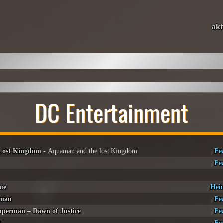
akt
DC Entertainment
Lost Kingdom
- Aquaman and the lost Kingdom
Fe
Fe
gue
Hei
man
Fe
perman – Dawn of Justice
Fe
l
Fe