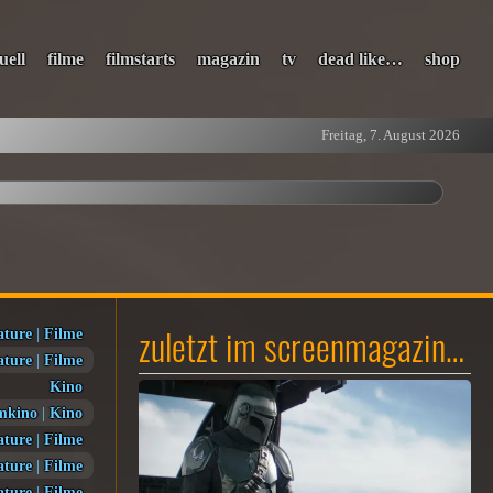
uell
filme
filmstarts
magazin
tv
dead like…
shop
Freitag, 7. August 2026
zuletzt im screenmagazin…
ature
|
Filme
ature
|
Filme
Kino
mkino
|
Kino
ature
|
Filme
ature
|
Filme
ature
|
Filme