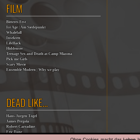
FILM
Bitteres Fest
Ice Age | Am Siedepunkt
Whalefall
Insekten
LifeHack
Hiddensee
Teenage Sex and Death at Camp Miasma
Pick me Girls
Scary Movie
Ensemble Modern | Why we play
DEAD LIKE…
Hans-Jürgen Tögel
James Pergola
Robert Carradine
Eric Dane
Jesse Jackson
Ohne Cookies macht das
Leben
I