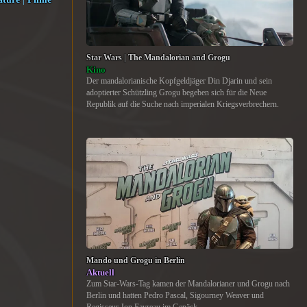
Star Wars | The Mandalorian and Grogu
Kino
Der mandalorianische Kopfgeldjäger Din Djarin und sein
adoptierter Schützling Grogu begeben sich für die Neue
Republik auf die Suche nach imperialen Kriegsverbrechern.
Mando und Grogu in Berlin
Aktuell
Zum Star-Wars-Tag kamen der Mandalorianer und Grogu nach
Berlin und hatten Pedro Pascal, Sigourney Weaver und