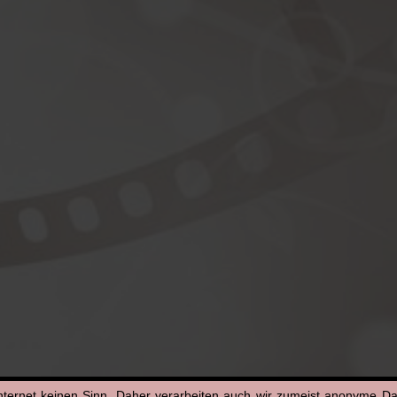
nternet keinen Sinn. Daher verarbeiten auch wir zumeist anonyme D