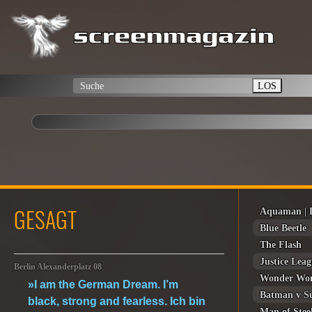
LOS
GESAGT
Aquaman | 
Blue Beetle
The Flash
Justice Lea
Berlin Alexanderplatz 08
Wonder Wo
»I am the German Dream. I’m
Batman v Su
black, strong and fearless. Ich bin
Man of Stee