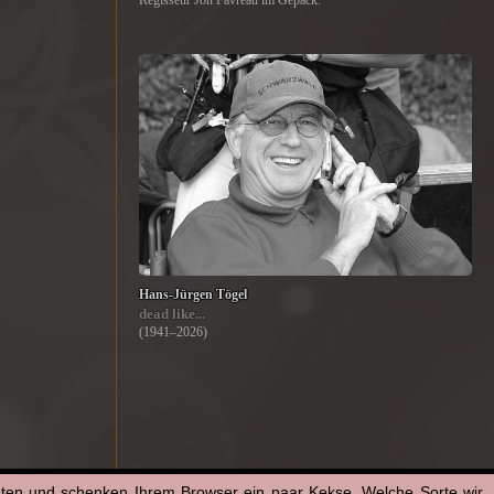
Regisseur Jon Favreau im Gepäck.
Hans-Jürgen Tögel
dead like...
(1941–2026)
aten und schenken Ihrem Browser ein paar Kekse. Welche Sorte wir