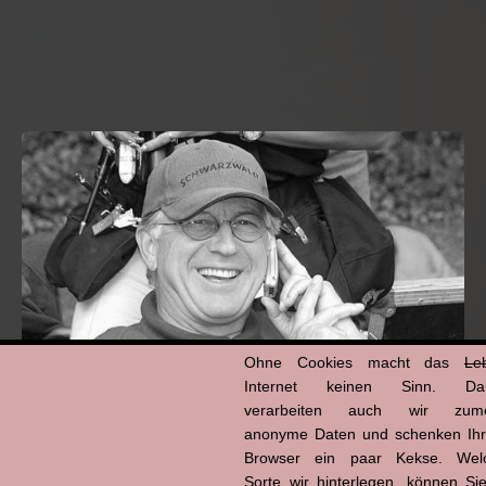
Ohne Cookies macht das
Le
Internet keinen Sinn. Da
verarbeiten auch wir zume
anonyme Daten und schenken Ih
Hans-Jürgen Tögel
Browser ein paar Kekse. Wel
dead like...
Sorte wir hinterlegen, können Sie
(1941–2026)