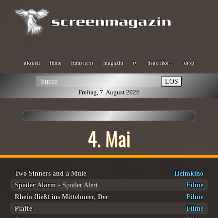
aktuell
filme
filmstarts
magazin
tv
dead like…
shop
LOS
Freitag, 7. August 2026
4. Mai
Two Sinners and a Mule
Heimkino
Spoiler Alarm
- Spoiler Alert
Filme
Rhein fließt ins Mittelmeer, Der
Filme
Piaffe
Filme