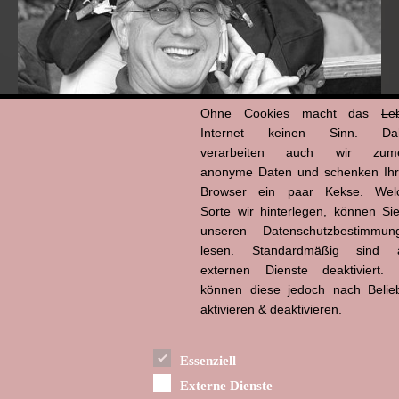
Ohne Cookies macht das
Le
Internet keinen Sinn. Da
verarbeiten auch wir zume
anonyme Daten und schenken Ih
Browser ein paar Kekse. Wel
Hans-Jürgen Tögel
dead like...
Sorte wir hinterlegen, können Sie
(1941–2026)
unseren Datenschutzbestimmun
lesen. Standardmäßig sind a
externen Dienste deaktiviert. 
können diese jedoch nach Belie
aktivieren & deaktivieren.
Essenziell
Externe Dienste