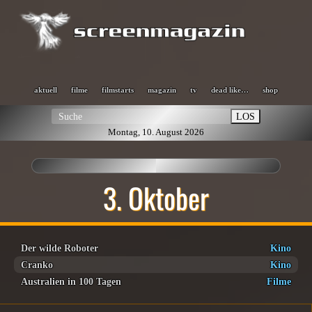
aktuell
filme
filmstarts
magazin
tv
dead like…
shop
LOS
Montag, 10. August 2026
3. Oktober
Der wilde Roboter
Kino
Cranko
Kino
Australien in 100 Tagen
Filme