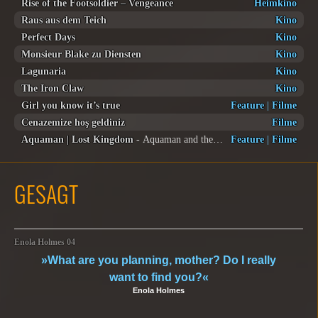
Rise of the Footsoldier – Vengeance
Heimkino
Raus aus dem Teich
Kino
Perfect Days
Kino
Monsieur Blake zu Diensten
Kino
Lagunaria
Kino
The Iron Claw
Kino
Girl you know it’s true
Feature
|
Filme
Cenazemize hoş geldiniz
Filme
Aquaman | Lost Kingdom
- Aquaman and the lost Kingdom
Feature
|
Filme
GESAGT
Enola Holmes 04
»What are you planning, mother? Do I really
want to find you?«
Enola Holmes