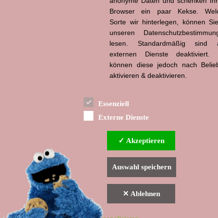
anonyme Daten und schenken Ih
Hans-Jürgen Tögel
Browser ein paar Kekse. Wel
dead like...
(1941–2026)
Sorte wir hinterlegen, können Sie
unseren Datenschutzbestimmun
lesen. Standardmäßig sind a
externen Dienste deaktiviert. 
können diese jedoch nach Belie
aktivieren & deaktivieren.
Essenziell
Externe Dienste
✓ Akzeptieren
Auswahl speichern
✕ Ablehnen
▲ nach oben
Indexverzeichnis
Impressum & Datenschutzerklärung
Haftungsausschluss