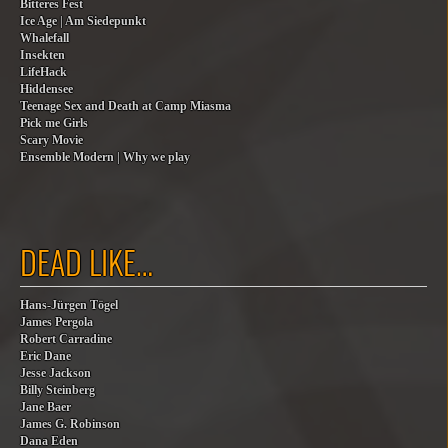
Bitteres Fest
Ice Age | Am Siedepunkt
Whalefall
Insekten
LifeHack
Hiddensee
Teenage Sex and Death at Camp Miasma
Pick me Girls
Scary Movie
Ensemble Modern | Why we play
DEAD LIKE…
Hans-Jürgen Tögel
James Pergola
Robert Carradine
Eric Dane
Jesse Jackson
Billy Steinberg
Jane Baer
James G. Robinson
Dana Eden