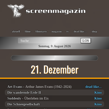
aktuell
filme
filmstarts
magazin
tv
dead like…
shop
LOS
Sonntag, 9. August 2026
21. Dezember
Art Evans
- Arthur James Evans (1942–2024)
dead like...
Die wandernde Erde II
Kino
Suddenly
- Überleben im Eis
Kino
Die Schneegesellschaft
Kino