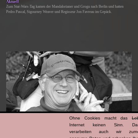
Aktuell
Zum Star-Wars-Tag kamen der Mandalorianer und Grogu nach Berlin und hatten
Pedro Pascal, Sigourney Weaver und Regisseur Jon Favreau im Gepäck.
Ohne Cookies macht das
Le
Internet keinen Sinn. Da
verarbeiten auch wir zume