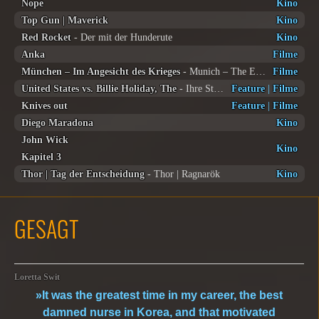
Nope
Kino
Top Gun | Maverick
Kino
Red Rocket
- Der mit der Hunderute
Kino
Anka
Filme
München – Im Angesicht des Krieges
- Munich – The Edge of War
Filme
United States vs. Billie Holiday, The
- Ihre Stimme wird nicht schweigen
Feature
|
Filme
Knives out
Feature
|
Filme
Diego Maradona
Kino
John Wick
Kino
Kapitel 3
Thor | Tag der Entscheidung
- Thor | Ragnarök
Kino
GESAGT
Loretta Swit
»It was the greatest time in my career, the best
damned nurse in Korea, and that motivated