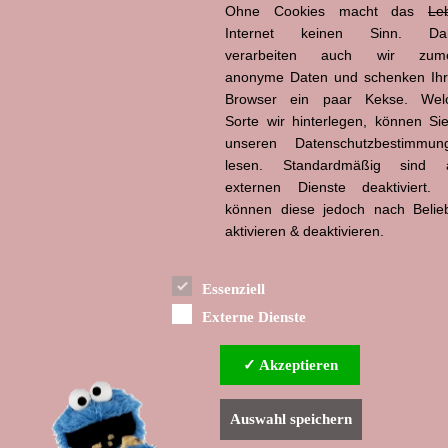
Ohne Cookies macht das
Le
Internet keinen Sinn. Da
verarbeiten auch wir zume
anonyme Daten und schenken Ih
Hans-Jürgen Tögel
dead like...
Browser ein paar Kekse. Wel
(1941–2026)
Sorte wir hinterlegen, können Sie
unseren Datenschutzbestimmun
lesen. Standardmäßig sind a
externen Dienste deaktiviert. 
können diese jedoch nach Belie
aktivieren & deaktivieren.
Essenziell
Externe Dienste
✓ Akzeptieren
Auswahl speichern