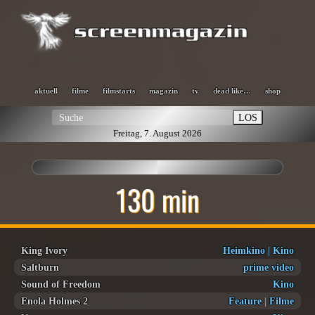
aktuell
filme
filmstarts
magazin
tv
dead like…
shop
LOS
Freitag, 7. August 2026
130 min
King Ivory
Heimkino
|
Kino
Saltburn
prime video
Sound of Freedom
Kino
Enola Holmes 2
Feature
|
Filme