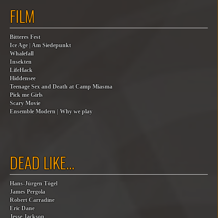
FILM
Bitteres Fest
Ice Age | Am Siedepunkt
Whalefall
Insekten
LifeHack
Hiddensee
Teenage Sex and Death at Camp Miasma
Pick me Girls
Scary Movie
Ensemble Modern | Why we play
DEAD LIKE…
Hans-Jürgen Tögel
James Pergola
Robert Carradine
Eric Dane
Jesse Jackson