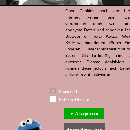
Ohne Cookies macht das
Le
Internet keinen Sinn. Da
verarbeiten auch wir zume
anonyme Daten und schenken Ih
Hans-Jürgen Tögel
dead like...
Browser ein paar Kekse. Wel
(1941–2026)
Sorte wir hinterlegen, können Sie
unseren Datenschutzbestimmun
lesen. Standardmäßig sind a
externen Dienste deaktiviert. 
können diese jedoch nach Belie
aktivieren & deaktivieren.
Essenziell
Externe Dienste
✓ Akzeptieren
Auswahl speichern