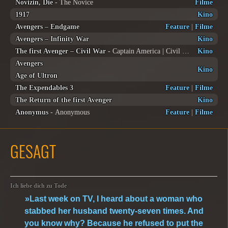
Novizin, Die
- The Novice
Filme
1917
Kino
Avengers – Endgame
Feature
|
Filme
Avengers – Infinity War
Kino
The first Avenger – Civil War
- Captain America | Civil War
Kino
Avengers
Kino
Age of Ultron
The Expendables 3
Feature
|
Filme
The Return of the first Avenger
Kino
Anonymus
- Anonymous
Feature
|
Filme
GESAGT
Ich liebe dich zu Tode
»Last week on TV, I heard about a woman who
stabbed her husband twenty-seven times. And
you know why? Because he refused to put the