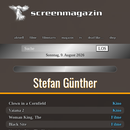
aktuell
filme
filmstarts
magazin
tv
dead like…
shop
LOS
Sonntag, 9. August 2026
Stefan Günther
Clown in a Cornfield
Kino
Vaiana 2
Kino
Woman King, The
Filme
Black Site
Filme