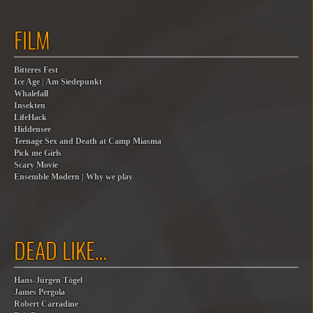
FILM
Bitteres Fest
Ice Age | Am Siedepunkt
Whalefall
Insekten
LifeHack
Hiddensee
Teenage Sex and Death at Camp Miasma
Pick me Girls
Scary Movie
Ensemble Modern | Why we play
DEAD LIKE…
Hans-Jürgen Tögel
James Pergola
Robert Carradine