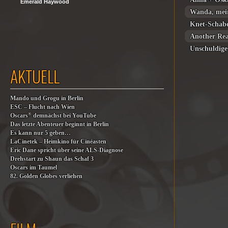
Emerald Haywood
Wanda, me
Knet-Schabe
Another Rea
Unschuldige
AKTUELL
Mando und Grogu in Berlin
ESC – Flucht nach Wien
®
Oscars
demnächst bei YouTube
Das letzte Abenteuer beginnt in Berlin
Es kann nur 5 geben…
LaCinetek – Heimkino für Cinéasten
Eric Dane spricht über seine ALS-Diagnose
Drehstart zu Shaun das Schaf 3
Oscars im Taumel
82. Golden Globes verliehen