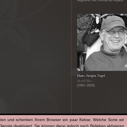
Regisseur Jon Favreau im Gepäck.
Hans-Jürgen Tögel
dead like...
(1941–2026)
aten und schenken Ihrem Browser ein paar Kekse. Welche Sorte wir
enste deaktiviert. Sie können diese jedoch nach Belieben aktivieren