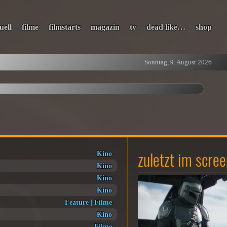
uell
filme
filmstarts
magazin
tv
dead like…
shop
Sonntag, 9. August 2026
zuletzt im scr
Kino
Kino
Kino
Kino
Feature
|
Filme
Kino
Filme