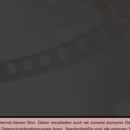
nternet keinen Sinn. Daher verarbeiten auch wir zumeist anonyme D
n Datenschutzbestimmungen lesen. Standardmäßig sind alle externen Di