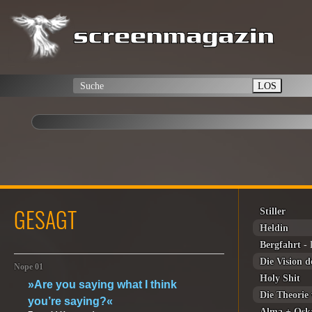
LOS
GESAGT
Stiller
Heldin
Bergfahrt
- 
Die Vision 
Nope 01
Holy Shit
»Are you saying what I think
Die Theorie
you’re saying?«
Alma + Osk