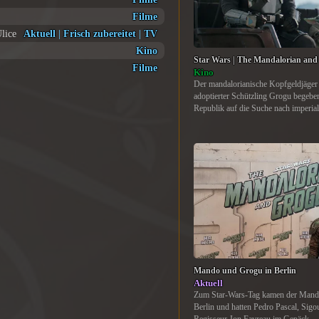
Filme
Ulice
Aktuell
|
Frisch zubereitet
|
TV
Kino
Star Wars | The Mandalorian an
Filme
Kino
Der mandalorianische Kopfgeldjäger
adoptierter Schützling Grogu begeben
Republik auf die Suche nach imperia
Mando und Grogu in Berlin
Aktuell
Zum Star-Wars-Tag kamen der Manda
Berlin und hatten Pedro Pascal, Sig