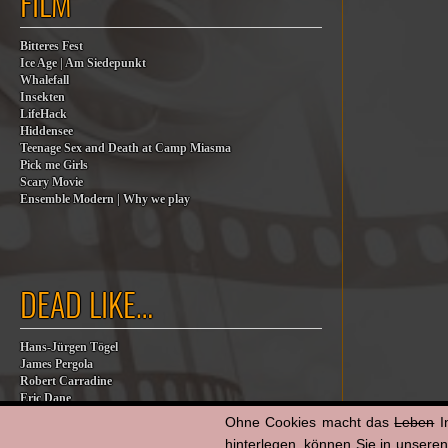
FILM
Bitteres Fest
Ice Age | Am Siedepunkt
Whalefall
Insekten
LifeHack
Hiddensee
Teenage Sex and Death at Camp Miasma
Pick me Girls
Scary Movie
Ensemble Modern | Why we play
DEAD LIKE…
Hans-Jürgen Tögel
James Pergola
Robert Carradine
Eric Dane
Jesse Jackson
Ohne Cookies macht das
Leben
I
Billy Steinberg
hinterlegen, können Sie in unsere