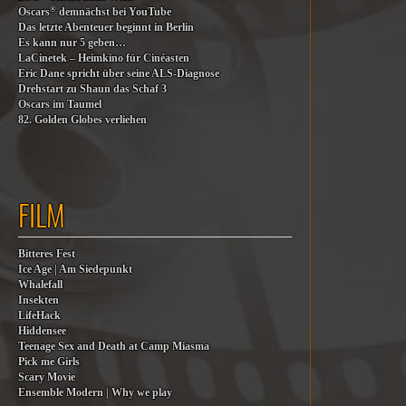
®
Oscars
demnächst bei YouTube
Das letzte Abenteuer beginnt in Berlin
Es kann nur 5 geben…
LaCinetek – Heimkino für Cinéasten
Eric Dane spricht über seine ALS-Diagnose
Drehstart zu Shaun das Schaf 3
Oscars im Taumel
82. Golden Globes verliehen
FILM
Bitteres Fest
Ice Age | Am Siedepunkt
Whalefall
Insekten
LifeHack
Hiddensee
Teenage Sex and Death at Camp Miasma
Pick me Girls
Scary Movie
Ensemble Modern | Why we play