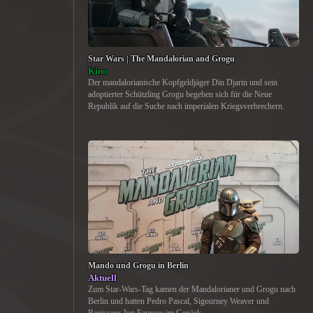
Star Wars | The Mandalorian and Grogu
Kino
Der mandalorianische Kopfgeldjäger Din Djarin und sein
adoptierter Schützling Grogu begeben sich für die Neue
Republik auf die Suche nach imperialen Kriegsverbrechern.
Mando und Grogu in Berlin
Aktuell
Zum Star-Wars-Tag kamen der Mandalorianer und Grogu nach
Berlin und hatten Pedro Pascal, Sigourney Weaver und