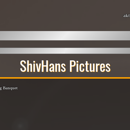
akt
ShivHans Pictures
g Banquet