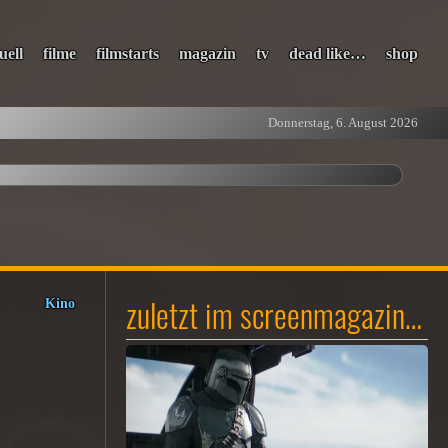
uell
filme
filmstarts
magazin
tv
dead like…
shop
Donnerstag, 6. August 2026
zuletzt im screenmagazin…
Kino