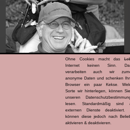
Ohne Cookies macht das
Le
Internet keinen Sinn. Da
verarbeiten auch wir zume
anonyme Daten und schenken Ih
Hans-Jürgen Tögel
Browser ein paar Kekse. Wel
dead like...
Sorte wir hinterlegen, können Sie
(1941–2026)
unseren Datenschutzbestimmun
lesen. Standardmäßig sind a
externen Dienste deaktiviert. 
können diese jedoch nach Belie
aktivieren & deaktivieren.