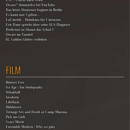
ESC – Flucht nach Wien
®
Oscars
demnächst bei YouTube
Das letzte Abenteuer beginnt in Berlin
Es kann nur 5 geben…
LaCinetek – Heimkino für Cinéasten
Eric Dane spricht über seine ALS-Diagnose
Drehstart zu Shaun das Schaf 3
Oscars im Taumel
82. Golden Globes verliehen
FILM
Bitteres Fest
Ice Age | Am Siedepunkt
Whalefall
Insekten
LifeHack
Hiddensee
Teenage Sex and Death at Camp Miasma
Pick me Girls
Scary Movie
Ensemble Modern | Why we play