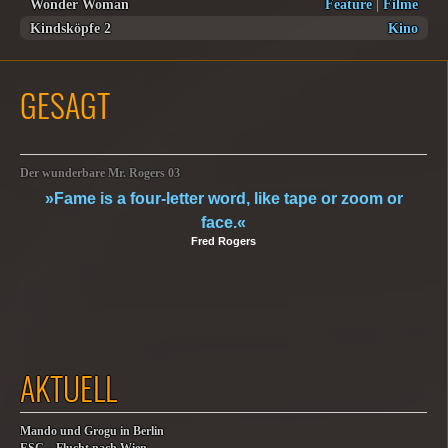
Wonder Woman
Feature
|
Filme
Kindsköpfe 2
Kino
GESAGT
Der wunderbare Mr. Rogers 03
»Fame is a four-letter word, like tape or zoom or
face.«
Fred Rogers
AKTUELL
Mando und Grogu in Berlin