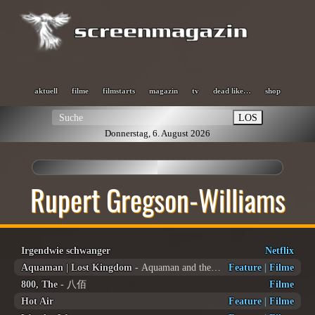
aktuell
filme
filmstarts
magazin
tv
dead like…
shop
LOS
Donnerstag, 6. August 2026
Rupert Gregson-Williams
Irgendwie schwanger
Netflix
Aquaman | Lost Kingdom
- Aquaman and the lost Kingdom
Feature
|
Filme
800, The
- 八佰
Filme
Hot Air
Feature
|
Filme