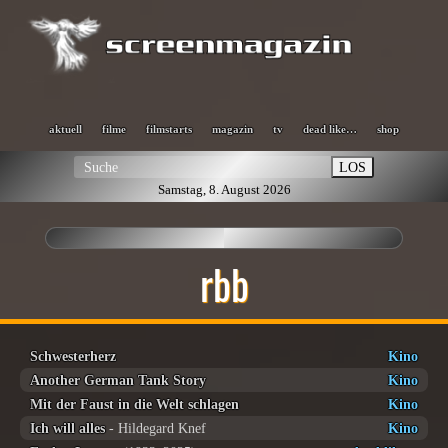
aktuell
filme
filmstarts
magazin
tv
dead like…
shop
LOS
Samstag, 8. August 2026
rbb
Schwesterherz
Kino
Another German Tank Story
Kino
Mit der Faust in die Welt schlagen
Kino
Ich will alles
- Hildegard Knef
Kino