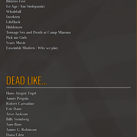
Bitteres Fest
Ice Age | Am Siedepunkt
Whalefall
Insekten
LifeHack
Hiddensee
Teenage Sex and Death at Camp Miasma
Pick me Girls
Scary Movie
Ensemble Modern | Why we play
DEAD LIKE…
Hans-Jürgen Tögel
James Pergola
Robert Carradine
Eric Dane
Jesse Jackson
Billy Steinberg
Jane Baer
James G. Robinson
Dana Eden