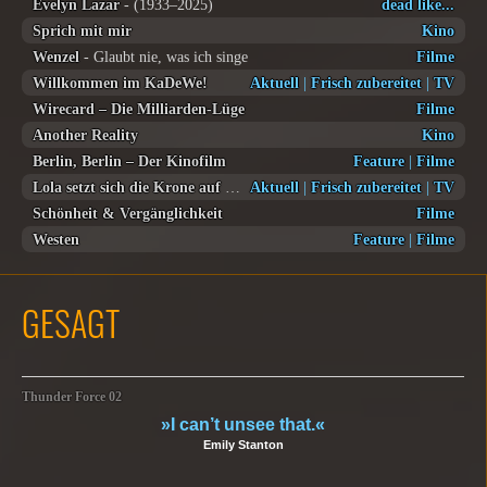
Evelyn Lazar
- (1933–2025)
dead like...
Sprich mit mir
Kino
Wenzel
- Glaubt nie, was ich singe
Filme
Willkommen im KaDeWe!
Aktuell
|
Frisch zubereitet
|
TV
Wirecard – Die Milliarden-Lüge
Filme
Another Reality
Kino
Berlin, Berlin – Der Kinofilm
Feature
|
Filme
Lola setzt sich die Krone auf
- Lola setzt sich die Krone auf
Aktuell
|
Frisch zubereitet
|
TV
Schönheit & Vergänglichkeit
Filme
Westen
Feature
|
Filme
GESAGT
Thunder Force 02
»I can’t unsee that.«
Emily Stanton