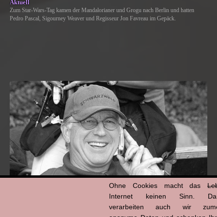
Aktuell
Zum Star-Wars-Tag kamen der Mandalorianer und Grogu nach Berlin und hatten
Pedro Pascal, Sigourney Weaver und Regisseur Jon Favreau im Gepäck.
Ohne Cookies macht das
Le
Internet keinen Sinn. Da
verarbeiten auch wir zume