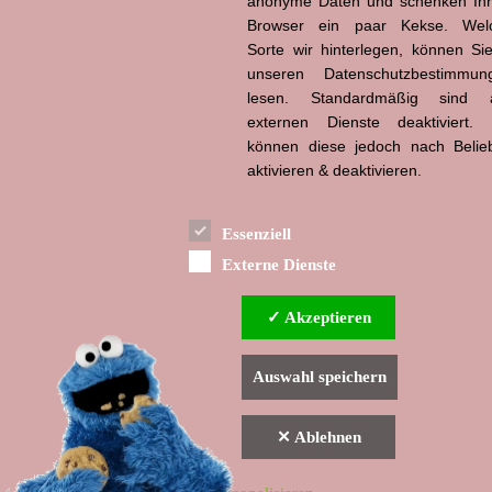
anonyme Daten und schenken Ih
Hans-Jürgen Tögel
Browser ein paar Kekse. Wel
dead like...
(1941–2026)
Sorte wir hinterlegen, können Sie
unseren Datenschutzbestimmun
lesen. Standardmäßig sind a
externen Dienste deaktiviert. 
können diese jedoch nach Belie
aktivieren & deaktivieren.
Essenziell
Externe Dienste
✓ Akzeptieren
Auswahl speichern
✕ Ablehnen
▲ nach oben
Indexverzeichnis
Impressum & Datenschutzerklärung
Haftungsausschluss