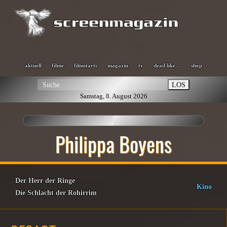
aktuell
filme
filmstarts
magazin
tv
dead like…
shop
LOS
Samstag, 8. August 2026
Philippa Boyens
Der Herr der Ringe
Kino
Die Schlacht der Rohirrim