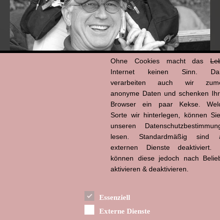
Ohne Cookies macht das
Le
Internet keinen Sinn. Da
verarbeiten auch wir zume
anonyme Daten und schenken Ih
Browser ein paar Kekse. Wel
Hans-Jürgen Tögel
dead like...
Sorte wir hinterlegen, können Sie
(1941–2026)
unseren Datenschutzbestimmun
lesen. Standardmäßig sind a
externen Dienste deaktiviert. 
können diese jedoch nach Belie
aktivieren & deaktivieren.
Essenziell
Externe Dienste