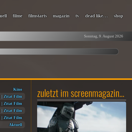
uell
filme
filmstarts
magazin
tv
dead like…
shop
Sonntag, 9. August 2026
zuletzt im screenmagazin…
Kino
t
|
Zitat Film
t
|
Zitat Film
t
|
Zitat Film
t
|
Zitat Film
Aktuell