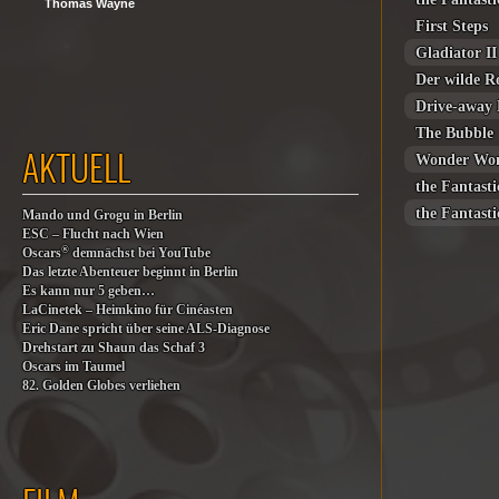
Thomas Wayne
First Steps
Gladiator II
Der wilde R
Drive-away 
The Bubble
AKTUELL
Wonder Wo
the Fantastic
the Fantastic
Mando und Grogu in Berlin
ESC – Flucht nach Wien
®
Oscars
demnächst bei YouTube
Das letzte Abenteuer beginnt in Berlin
Es kann nur 5 geben…
LaCinetek – Heimkino für Cinéasten
Eric Dane spricht über seine ALS-Diagnose
Drehstart zu Shaun das Schaf 3
Oscars im Taumel
82. Golden Globes verliehen