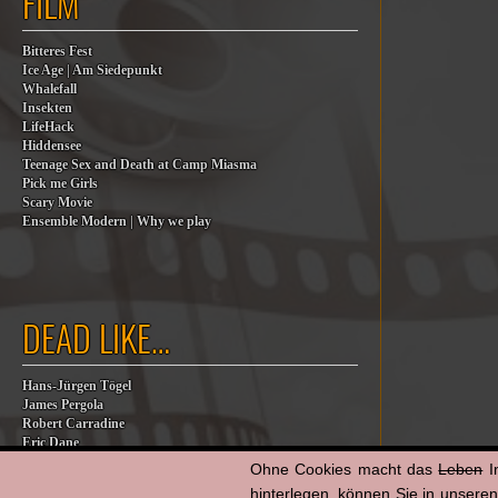
FILM
Bitteres Fest
Ice Age | Am Siedepunkt
Whalefall
Insekten
LifeHack
Hiddensee
Teenage Sex and Death at Camp Miasma
Pick me Girls
Scary Movie
Ensemble Modern | Why we play
DEAD LIKE…
Hans-Jürgen Tögel
James Pergola
Robert Carradine
Eric Dane
Jesse Jackson
Ohne Cookies macht das
Leben
I
Billy Steinberg
hinterlegen, können Sie in unsere