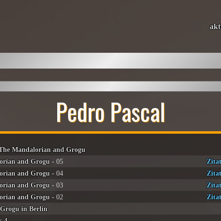
akt
Pedro Pascal
 The Mandalorian and Grogu
orian and Grogu
- 05
Zita
orian and Grogu
- 04
Zita
orian and Grogu
- 03
Zita
orian and Grogu
- 02
Zita
Grogu in Berlin
c 4