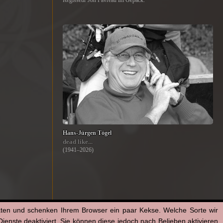
Regisseur Jon Favreau im Gepäck.
Hans-Jürgen Tögel
dead like...
(1941–2026)
aten und schenken Ihrem Browser ein paar Kekse. Welche Sorte wir
enste deaktiviert. Sie können diese jedoch nach Belieben aktivieren