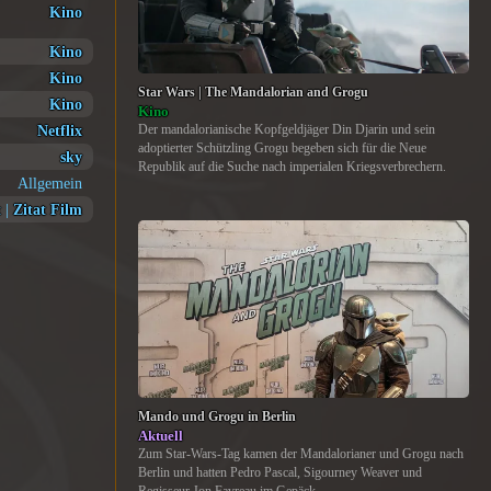
Kino
Kino
Kino
Star Wars | The Mandalorian and Grogu
Kino
Kino
Netflix
Der mandalorianische Kopfgeldjäger Din Djarin und sein
adoptierter Schützling Grogu begeben sich für die Neue
sky
Republik auf die Suche nach imperialen Kriegsverbrechern.
Allgemein
t
|
Zitat Film
Mando und Grogu in Berlin
Aktuell
Zum Star-Wars-Tag kamen der Mandalorianer und Grogu nach
Berlin und hatten Pedro Pascal, Sigourney Weaver und