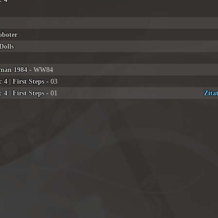
oboter
Dolls
man 1984
- WW84
 4 | First Steps
- 03
 4 | First Steps
- 01
Zita