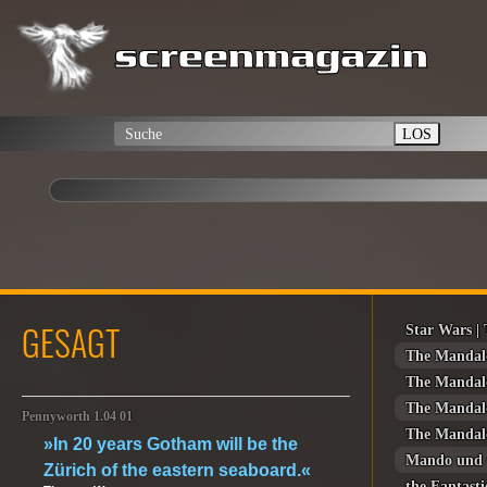
LOS
GESAGT
Star Wars |
The Mandal
The Mandal
The Mandal
Pennyworth 1.04 01
The Mandal
»In 20 years Gotham will be the
Mando und 
Zürich of the eastern seaboard.«
the Fantasti