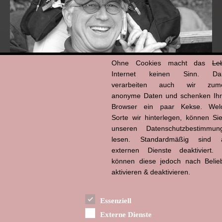
Ohne Cookies macht das
Le
Internet keinen Sinn. Da
verarbeiten auch wir zume
anonyme Daten und schenken Ih
Browser ein paar Kekse. Wel
Hans-Jürgen Tögel
dead like...
Sorte wir hinterlegen, können Sie
(1941–2026)
unseren Datenschutzbestimmun
lesen. Standardmäßig sind a
externen Dienste deaktiviert. 
können diese jedoch nach Belie
aktivieren & deaktivieren.
Essenziell
Externe Dienste