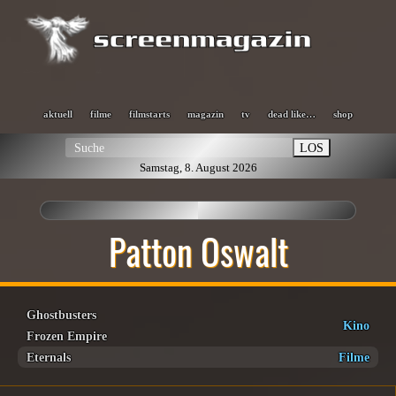
aktuell
filme
filmstarts
magazin
tv
dead like…
shop
LOS
Samstag, 8. August 2026
Patton Oswalt
Ghostbusters
Kino
Frozen Empire
Eternals
Filme