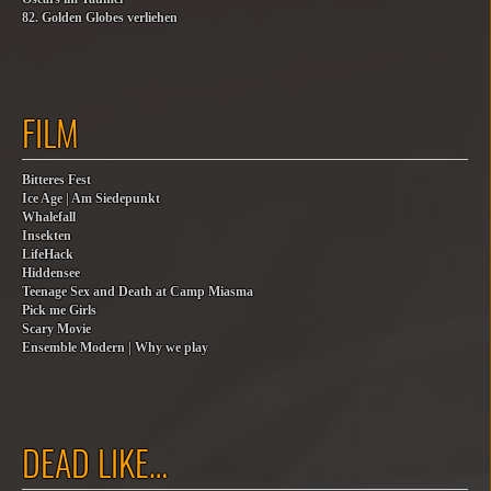
82. Golden Globes verliehen
FILM
Bitteres Fest
Ice Age | Am Siedepunkt
Whalefall
Insekten
LifeHack
Hiddensee
Teenage Sex and Death at Camp Miasma
Pick me Girls
Scary Movie
Ensemble Modern | Why we play
DEAD LIKE…