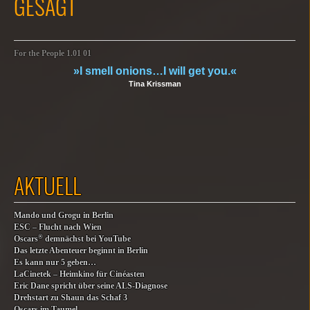
GESAGT
For the People 1.01 01
»I smell onions…I will get you.«
Tina Krissman
AKTUELL
Mando und Grogu in Berlin
ESC – Flucht nach Wien
®
Oscars
demnächst bei YouTube
Das letzte Abenteuer beginnt in Berlin
Es kann nur 5 geben…
LaCinetek – Heimkino für Cinéasten
Eric Dane spricht über seine ALS-Diagnose
Drehstart zu Shaun das Schaf 3
Oscars im Taumel