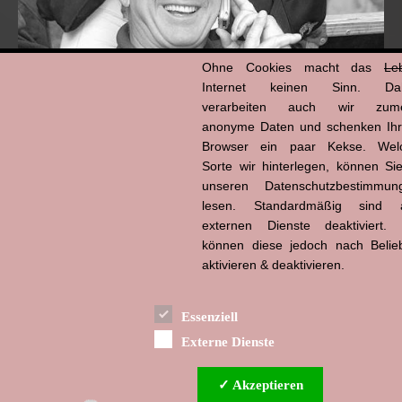
Ohne Cookies macht das
Le
Internet keinen Sinn. Da
verarbeiten auch wir zume
anonyme Daten und schenken Ih
Browser ein paar Kekse. Wel
Hans-Jürgen Tögel
Sorte wir hinterlegen, können Sie
dead like...
(1941–2026)
unseren Datenschutzbestimmun
lesen. Standardmäßig sind a
externen Dienste deaktiviert. 
können diese jedoch nach Belie
aktivieren & deaktivieren.
Essenziell
Externe Dienste
✓ Akzeptieren