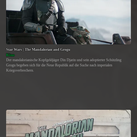
Star Wars | The Mandalorian and Grogu
Kino
Der mandalorianische Kopfgeldjäger Din Djarin und sein adoptierter Schützling
Grogu begeben sich für die Neue Republik auf die Suche nach imperialen
Kriegsverbrechern.