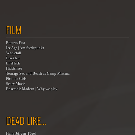
FILM
Bitteres Fest
Ice Age | Am Siedepunkt
Whalefall
Insekten
LifeHack
Hiddensee
Teenage Sex and Death at Camp Miasma
Pick me Girls
Scary Movie
Ensemble Modern | Why we play
DEAD LIKE…
Hans-Jürgen Tögel