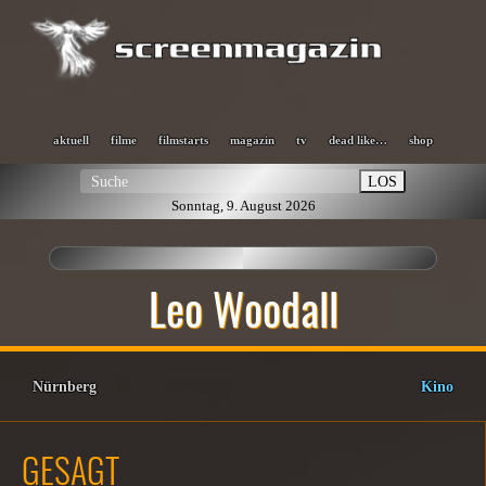
aktuell
filme
filmstarts
magazin
tv
dead like…
shop
LOS
Sonntag, 9. August 2026
Leo Woodall
Nürnberg
Kino
GESAGT