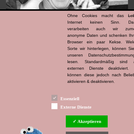
Ohne Cookies macht das
Le
Internet keinen Sinn. Da
verarbeiten auch wir zume
anonyme Daten und schenken Ih
Browser ein paar Kekse. Wel
Hans-Jürgen Tögel
Sorte wir hinterlegen, können Sie
dead like...
(1941–2026)
unseren Datenschutzbestimmun
lesen. Standardmäßig sind a
externen Dienste deaktiviert. 
können diese jedoch nach Belie
aktivieren & deaktivieren.
Essenziell
Externe Dienste
✓ Akzeptieren