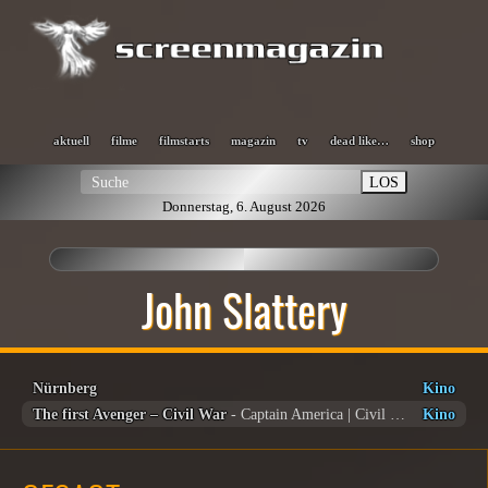
aktuell
filme
filmstarts
magazin
tv
dead like…
shop
LOS
Donnerstag, 6. August 2026
John Slattery
Nürnberg
Kino
The first Avenger – Civil War
- Captain America | Civil War
Kino