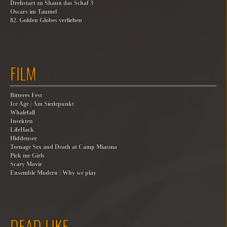
Drehstart zu Shaun das Schaf 3
Oscars im Taumel
82. Golden Globes verliehen
FILM
Bitteres Fest
Ice Age | Am Siedepunkt
Whalefall
Insekten
LifeHack
Hiddensee
Teenage Sex and Death at Camp Miasma
Pick me Girls
Scary Movie
Ensemble Modern | Why we play
DEAD LIKE…