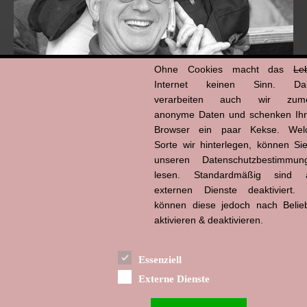
Ohne Cookies macht das
Le
Internet keinen Sinn. Da
verarbeiten auch wir zume
anonyme Daten und schenken Ih
Browser ein paar Kekse. Wel
Hans-Jürgen Tögel
dead like...
Sorte wir hinterlegen, können Sie
(1941–2026)
unseren Datenschutzbestimmun
lesen. Standardmäßig sind a
externen Dienste deaktiviert. 
können diese jedoch nach Belie
aktivieren & deaktivieren.
Essenziell
Externe Dienste