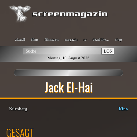
aktuell
filme
filmstarts
magazin
tv
dead like…
shop
LOS
Montag, 10. August 2026
Jack El-Hai
Nürnberg
Kino
GESAGT