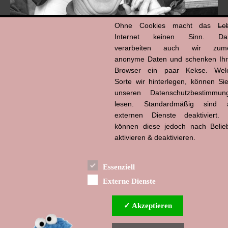
Ohne Cookies macht das
Le
Internet keinen Sinn. Da
verarbeiten auch wir zume
anonyme Daten und schenken Ih
Browser ein paar Kekse. Wel
Hans-Jürgen Tögel
Sorte wir hinterlegen, können Sie
dead like...
(1941–2026)
unseren Datenschutzbestimmun
lesen. Standardmäßig sind a
externen Dienste deaktiviert. 
können diese jedoch nach Belie
aktivieren & deaktivieren.
Essenziell
Externe Dienste
✓ Akzeptieren