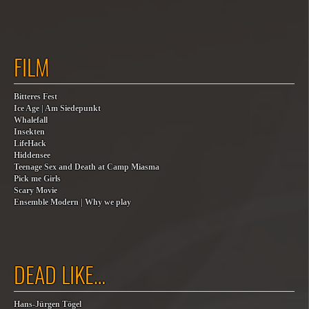
FILM
Bitteres Fest
Ice Age | Am Siedepunkt
Whalefall
Insekten
LifeHack
Hiddensee
Teenage Sex and Death at Camp Miasma
Pick me Girls
Scary Movie
Ensemble Modern | Why we play
DEAD LIKE…
Hans-Jürgen Tögel