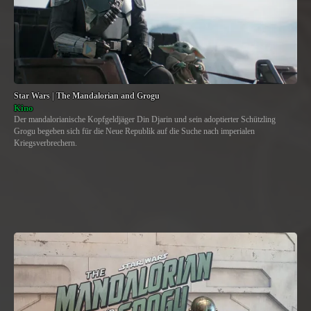
Star Wars | The Mandalorian and Grogu
Kino
Der mandalorianische Kopfgeldjäger Din Djarin und sein adoptierter Schützling
Grogu begeben sich für die Neue Republik auf die Suche nach imperialen
Kriegsverbrechern.