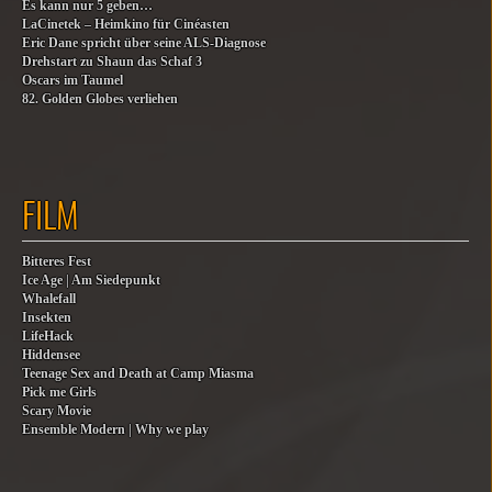
Es kann nur 5 geben…
LaCinetek – Heimkino für Cinéasten
Eric Dane spricht über seine ALS-Diagnose
Drehstart zu Shaun das Schaf 3
Oscars im Taumel
82. Golden Globes verliehen
FILM
Bitteres Fest
Ice Age | Am Siedepunkt
Whalefall
Insekten
LifeHack
Hiddensee
Teenage Sex and Death at Camp Miasma
Pick me Girls
Scary Movie
Ensemble Modern | Why we play