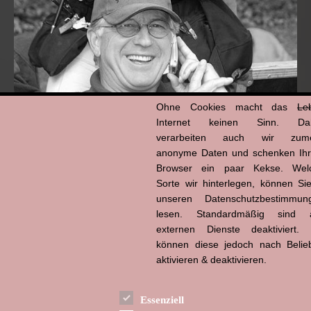
Ohne Cookies macht das
Le
Internet keinen Sinn. Da
verarbeiten auch wir zume
anonyme Daten und schenken Ih
Browser ein paar Kekse. Wel
Hans-Jürgen Tögel
dead like...
Sorte wir hinterlegen, können Sie
(1941–2026)
unseren Datenschutzbestimmun
lesen. Standardmäßig sind a
externen Dienste deaktiviert. 
können diese jedoch nach Belie
aktivieren & deaktivieren.
Essenziell