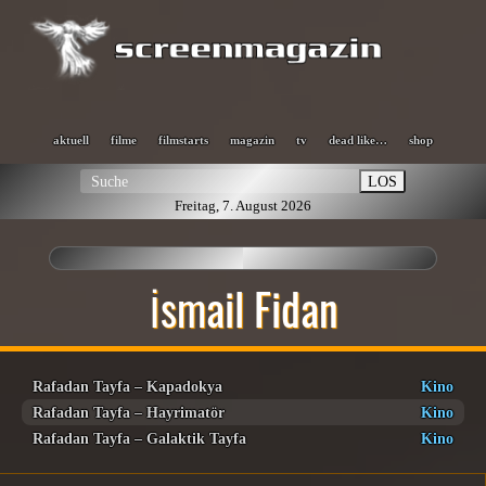
aktuell
filme
filmstarts
magazin
tv
dead like…
shop
LOS
Freitag, 7. August 2026
İsmail Fidan
Rafadan Tayfa – Kapadokya
Kino
Rafadan Tayfa – Hayrimatör
Kino
Rafadan Tayfa – Galaktik Tayfa
Kino