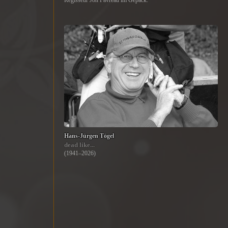
Regisseur Jon Favreau im Gepäck.
Hans-Jürgen Tögel
dead like...
(1941–2026)