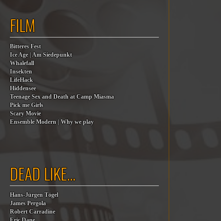
FILM
Bitteres Fest
Ice Age | Am Siedepunkt
Whalefall
Insekten
LifeHack
Hiddensee
Teenage Sex and Death at Camp Miasma
Pick me Girls
Scary Movie
Ensemble Modern | Why we play
DEAD LIKE…
Hans-Jürgen Tögel
James Pergola
Robert Carradine
Eric Dane