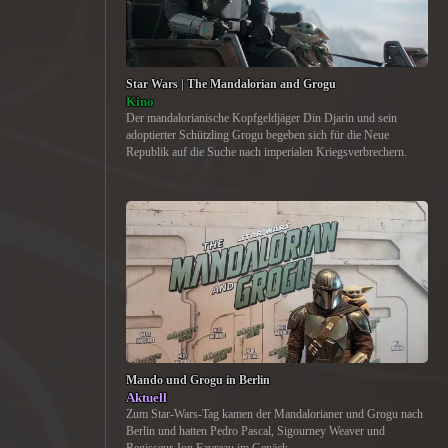
Star Wars | The Mandalorian and Grogu
Kino
Der mandalorianische Kopfgeldjäger Din Djarin und sein
adoptierter Schützling Grogu begeben sich für die Neue
Republik auf die Suche nach imperialen Kriegsverbrechern.
Mando und Grogu in Berlin
Aktuell
Zum Star-Wars-Tag kamen der Mandalorianer und Grogu nach
Berlin und hatten Pedro Pascal, Sigourney Weaver und