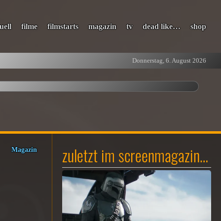
uell
filme
filmstarts
magazin
tv
dead like…
shop
Donnerstag, 6. August 2026
zuletzt im screenmagazin…
Magazin