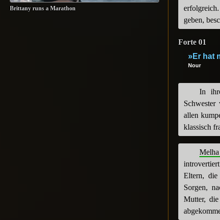
erfolgreich
Brittany runs a Marathon
geben, besc
Forte 01
»Er hat 
Nour
In ihr
Schwester
allen kumpe
klassisch f
Melha
introverti
Eltern, di
Sorgen, na
Mutter, di
abgekommen