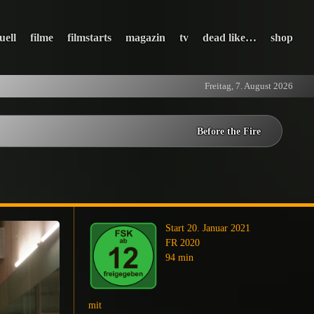
uell
filme
filmstarts
magazin
tv
dead like…
shop
Freitag, 7. August 2026
Before the Fire
Start 20. Januar 2021
FR 2020
94 min
mit