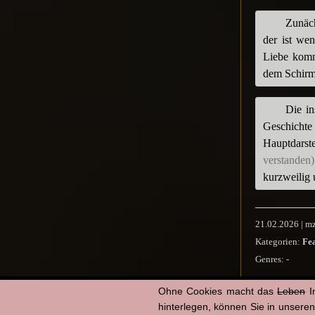
Zunäch
der ist we
Liebe komm
dem Schir
Die in
Geschichte 
Hauptdarst
verstanden)
kurzweilig 
21.02.2026 | m
Kategorien:
Fe
Genres:
-
Co
Ohne Cookies macht das
Leben
I
Li
hinterlegen, können Sie in unsere