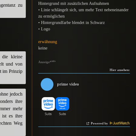
Hintergrund mit zusätzlichen Aufnahmen
angentanz zu
• Linie schlängelt sich, um mehr Text nebeneinander
zu ermöglichen
• Hintergrundfarbe blendet in Schwarz
• Logo
erwähnung
keine
 die kleine
info
Anzeige
*
elt und von
Hier ansehen:
t im Prinzip
prime video
ohne jedoch
onders ihre
 immer mehr
ist es ihre
rechten Weg
Powered by