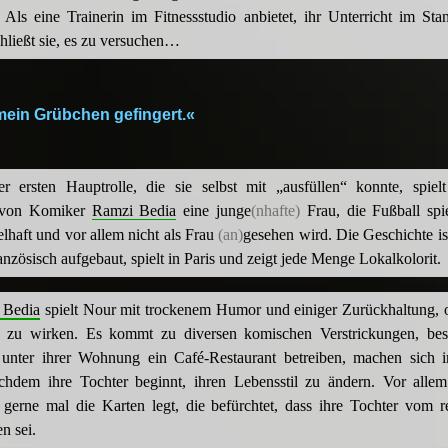
. Als eine Trainerin im Fitnessstudio anbietet, ihr Unterricht im St
hließt sie, es zu versuchen…
mein Grübchen gefingert.«
er ersten Hauptrolle, die sie selbst mit „ausfüllen“ konnte, spielt
 von Komiker
Ramzi Bedia
eine junge
(nhafte)
Frau, die Fußball spi
lhaft und vor allem nicht als Frau
(an)
gesehen wird. Die Geschichte is
ranzösisch aufgebaut, spielt in Paris und zeigt jede Menge Lokalkolorit.
 Bedia
spielt Nour mit trockenem Humor und einiger Zurückhaltung, 
ert zu wirken. Es kommt zu diversen komischen Verstrickungen, bes
e unter ihrer Wohnung ein Café-Restaurant betreiben, machen sich
chdem ihre Tochter beginnt, ihren Lebensstil zu ändern. Vor allem 
e gerne mal die Karten legt, die befürchtet, dass ihre Tochter vom 
 sei.