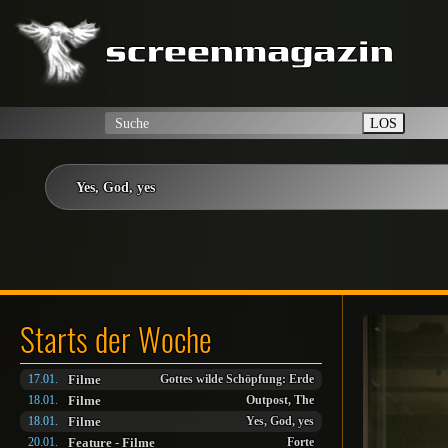
LOS
Yes, God, yes
Starts der Woche
Filme
17.01.
Gottes wilde Schöpfung: Erde
Filme
18.01.
Outpost, The
Filme
18.01.
Yes, God, yes
Feature
-
Filme
20.01.
Forte