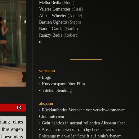
Melha Bedia
(Nour)
Valérie Lemercier
(Sissi)
Alison Wheeler
(Axelle)
Bastien Ughetto
(Steph)
Nanou Garcia
(Nadia)
Ramzy Bedia
(Robert)
u.a.
vorspann
• Logo
• Kurzvorspann über Film
• Titeleinblendung
abspann
• Rücklaufender Vorspann vor verschwommenem
Clubhinterieur
pfang eines
• Geht nahtlos in normal rollenden Abspann über
 Ihre engen
• Abspann mit weißer durchgehender weißer
Polstange mit weißer Schrift auf pinkfarbenem
ht besonders