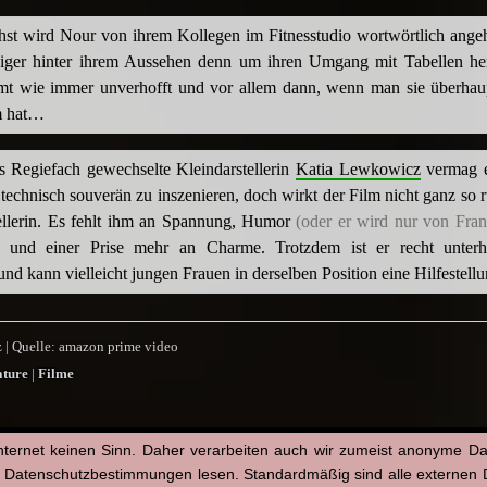
st wird Nour von ihrem Kollegen im Fitnesstudio wortwörtlich ange
niger hinter ihrem Aussehen denn um ihren Umgang mit Tabellen he
t wie immer unverhofft und vor allem dann, wenn man sie überhaup
m hat…
s Regiefach gewechselte Kleindarstellerin
Katia Lewkowicz
vermag e
technisch souverän zu inszenieren, doch wirkt der Film nicht ganz so 
ellerin. Es fehlt ihm an Spannung, Humor
(oder er wird nur von Fra
und einer Prise mehr an Charme. Trotzdem ist er recht unterh
und kann vielleicht jungen Frauen in derselben Position eine Hilfestell
z | Quelle: amazon prime video
ature
|
Filme
py
Email
WhatsApp
Facebook
X
Tumblr
Pinterest
Teilen
nternet keinen Sinn. Daher verarbeiten auch wir zumeist anonyme D
nk
n Datenschutzbestimmungen lesen. Standardmäßig sind alle externen Di