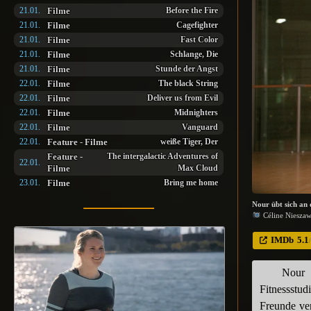
Filme
21.01.
Before the Fire
Filme
21.01.
Cagefighter
Filme
21.01.
Fast Color
Filme
21.01.
Schlange, Die
Filme
21.01.
Stunde der Angst
Filme
22.01.
The black String
Filme
22.01.
Deliver us from Evil
Filme
22.01.
Midnighters
Filme
22.01.
Vanguard
Feature
-
Filme
22.01.
weiße Tiger, Der
Feature
-
The intergalactic Adventures of
22.01.
Filme
Max Cloud
Filme
23.01.
Bring me home
Nour übt sich an 
Céline Nieszawe
IMDb
5.1
Nour 
Fitnessstu
Freunde ver