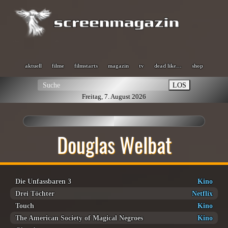
aktuell
filme
filmstarts
magazin
tv
dead like…
shop
LOS
Freitag, 7. August 2026
Douglas Welbat
Die Unfassbaren 3
Kino
Drei Töchter
Netflix
Touch
Kino
The American Society of Magical Negroes
Kino