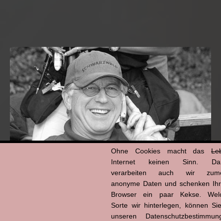
Ohne Cookies macht das
Le
Internet keinen Sinn. Da
verarbeiten auch wir zume
anonyme Daten und schenken Ih
Hans-Jürgen Tögel
Browser ein paar Kekse. Wel
dead like...
Sorte wir hinterlegen, können Sie
(1941–2026)
unseren Datenschutzbestimmun