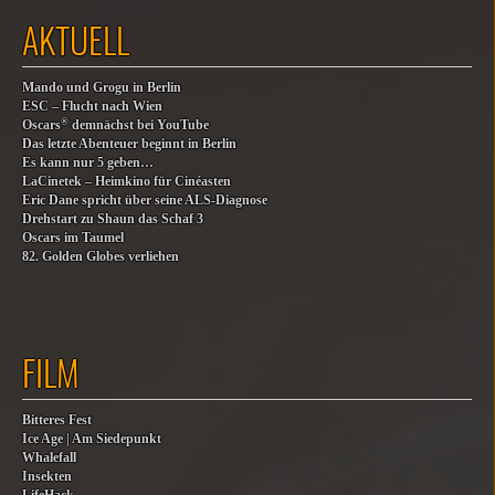
AKTUELL
Mando und Grogu in Berlin
ESC – Flucht nach Wien
®
Oscars
demnächst bei YouTube
Das letzte Abenteuer beginnt in Berlin
Es kann nur 5 geben…
LaCinetek – Heimkino für Cinéasten
Eric Dane spricht über seine ALS-Diagnose
Drehstart zu Shaun das Schaf 3
Oscars im Taumel
82. Golden Globes verliehen
FILM
Bitteres Fest
Ice Age | Am Siedepunkt
Whalefall
Insekten