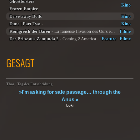
Ghostbusters
Kino
Frozen Empire
Drive-away Dolls
Kino
Dune | Part Two
-
Kino
Königreich der Bären
- La fameuse Invasion des Ours en Sicile
Filme
Der Prinz aus Zamunda 2
- Coming 2 America
Feature
|
Filme
GESAGT
Thor | Tag der Entscheidung
»I’m asking for safe passage… through the
Anus.«
Loki