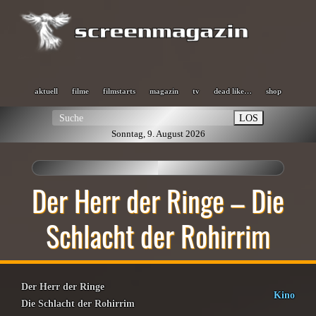
aktuell
filme
filmstarts
magazin
tv
dead like…
shop
LOS
Sonntag, 9. August 2026
Der Herr der Ringe – Die
Schlacht der Rohirrim
Der Herr der Ringe
Kino
Die Schlacht der Rohirrim