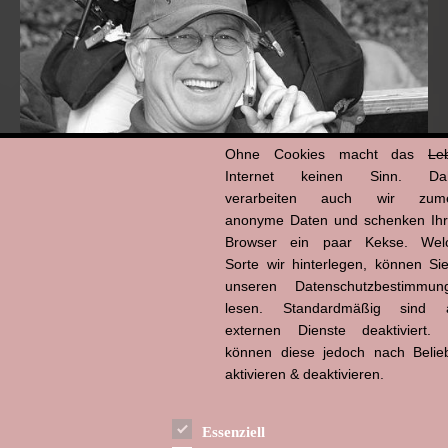
Ohne Cookies macht das
Le
Internet keinen Sinn. Da
verarbeiten auch wir zume
anonyme Daten und schenken Ih
Browser ein paar Kekse. Wel
Hans-Jürgen Tögel
dead like...
Sorte wir hinterlegen, können Sie
(1941–2026)
unseren Datenschutzbestimmun
lesen. Standardmäßig sind a
externen Dienste deaktiviert. 
können diese jedoch nach Belie
aktivieren & deaktivieren.
Essenziell