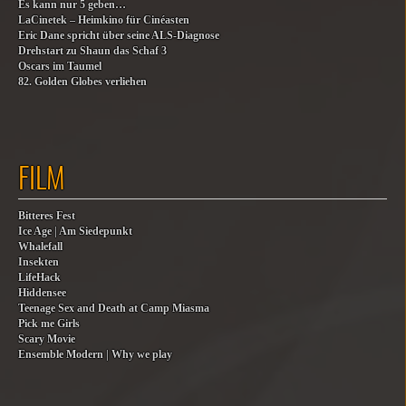
Es kann nur 5 geben…
LaCinetek – Heimkino für Cinéasten
Eric Dane spricht über seine ALS-Diagnose
Drehstart zu Shaun das Schaf 3
Oscars im Taumel
82. Golden Globes verliehen
FILM
Bitteres Fest
Ice Age | Am Siedepunkt
Whalefall
Insekten
LifeHack
Hiddensee
Teenage Sex and Death at Camp Miasma
Pick me Girls
Scary Movie
Ensemble Modern | Why we play