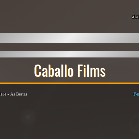
akt
Caballo Films
iere
- As Bestas
Fe