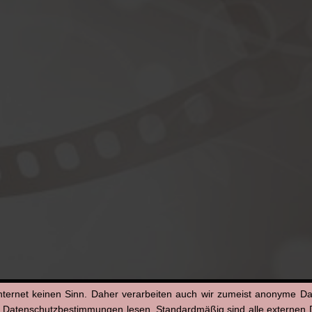
nternet keinen Sinn. Daher verarbeiten auch wir zumeist anonyme D
n Datenschutzbestimmungen lesen. Standardmäßig sind alle externen Di