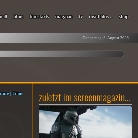
uell
filme
filmstarts
magazin
tv
dead like…
shop
Donnerstag, 6. August 2026
zuletzt im screenmagazin…
ature
|
Filme