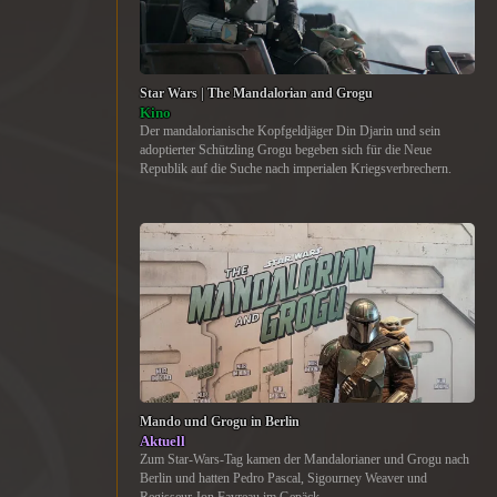
Star Wars | The Mandalorian and Grogu
Kino
Der mandalorianische Kopfgeldjäger Din Djarin und sein
adoptierter Schützling Grogu begeben sich für die Neue
Republik auf die Suche nach imperialen Kriegsverbrechern.
Mando und Grogu in Berlin
Aktuell
Zum Star-Wars-Tag kamen der Mandalorianer und Grogu nach
Berlin und hatten Pedro Pascal, Sigourney Weaver und