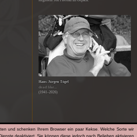
Regisseur Jon Favreau im Gepäck.
Hans-Jürgen Tögel
dead like...
(1941–2026)
aten und schenken Ihrem Browser ein paar Kekse. Welche Sorte wir
enste deaktiviert. Sie können diese jedoch nach Belieben aktivieren