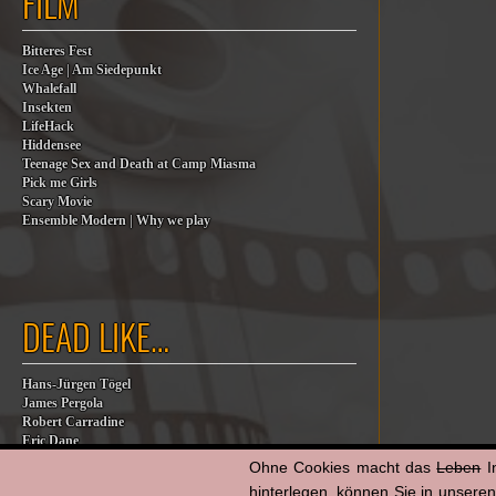
FILM
Bitteres Fest
Ice Age | Am Siedepunkt
Whalefall
Insekten
LifeHack
Hiddensee
Teenage Sex and Death at Camp Miasma
Pick me Girls
Scary Movie
Ensemble Modern | Why we play
DEAD LIKE…
Hans-Jürgen Tögel
James Pergola
Robert Carradine
Eric Dane
Jesse Jackson
Ohne Cookies macht das
Leben
I
Billy Steinberg
hinterlegen, können Sie in unsere