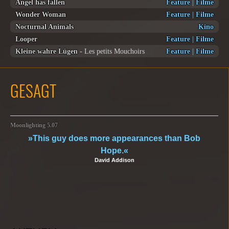
Angel has fallen
Feature
|
Filme
Wonder Woman
Feature
|
Filme
Nocturnal Animals
Kino
Looper
Feature
|
Filme
Kleine wahre Lügen
- Les petits Mouchoirs
Feature
|
Filme
GESAGT
Moonlighting 5.07
»This guy does more appearances than Bob
Hope.«
David Addison