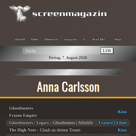
aktuell
filme
filmstarts
magazin
tv
dead like…
shop
LOS
Freitag, 7. August 2026
Anna Carlsson
Ghostbusters
Kino
Frozen Empire
Ghostbusters | Legacy
- Ghostbusters | Afterlife
Feature
|
Filme
The High Note
- Glaub an deinen Traum
Kino