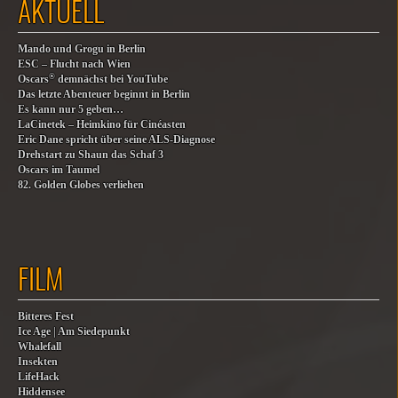
AKTUELL
Mando und Grogu in Berlin
ESC – Flucht nach Wien
®
Oscars
demnächst bei YouTube
Das letzte Abenteuer beginnt in Berlin
Es kann nur 5 geben…
LaCinetek – Heimkino für Cinéasten
Eric Dane spricht über seine ALS-Diagnose
Drehstart zu Shaun das Schaf 3
Oscars im Taumel
82. Golden Globes verliehen
FILM
Bitteres Fest
Ice Age | Am Siedepunkt
Whalefall
Insekten
LifeHack
Hiddensee