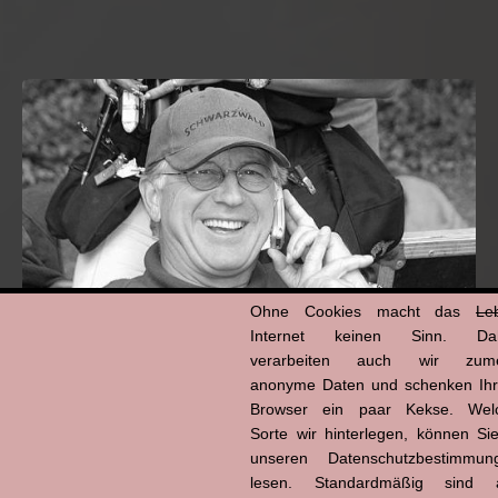
Ohne Cookies macht das
Le
Internet keinen Sinn. Da
verarbeiten auch wir zume
anonyme Daten und schenken Ih
Hans-Jürgen Tögel
Browser ein paar Kekse. Wel
dead like...
Sorte wir hinterlegen, können Sie
(1941–2026)
unseren Datenschutzbestimmun
lesen. Standardmäßig sind a