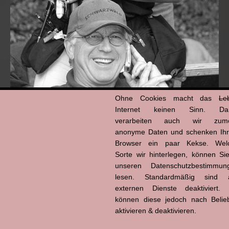
Ohne Cookies macht das
Le
Internet keinen Sinn. Da
verarbeiten auch wir zume
anonyme Daten und schenken Ih
Hans-Jürgen Tögel
Browser ein paar Kekse. Wel
dead like...
Sorte wir hinterlegen, können Sie
(1941–2026)
unseren Datenschutzbestimmun
lesen. Standardmäßig sind a
externen Dienste deaktiviert. 
können diese jedoch nach Belie
aktivieren & deaktivieren.