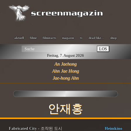
aktuell
filme
filmstarts
magazin
tv
dead like…
shop
LOS
Freitag, 7. August 2026
An Jaehong
Ahn Jae Hong
Jae-hong Ahn
안재홍
Fabricated City
- 조작된 도시
Heimkino