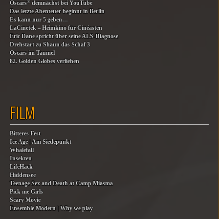
®
Oscars
demnächst bei YouTube
Das letzte Abenteuer beginnt in Berlin
Es kann nur 5 geben…
LaCinetek – Heimkino für Cinéasten
Eric Dane spricht über seine ALS-Diagnose
Drehstart zu Shaun das Schaf 3
Oscars im Taumel
82. Golden Globes verliehen
FILM
Bitteres Fest
Ice Age | Am Siedepunkt
Whalefall
Insekten
LifeHack
Hiddensee
Teenage Sex and Death at Camp Miasma
Pick me Girls
Scary Movie
Ensemble Modern | Why we play