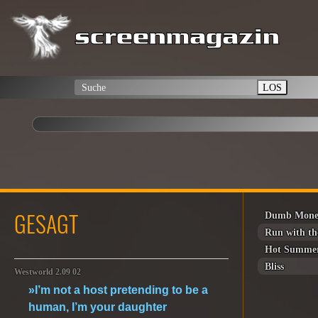
LOS
GESAGT
Dumb Mon
Run with t
Hot Summer
Bliss
Westworld 2.09 02
»I’m not a host pretending to be a
human, I’m your daughter