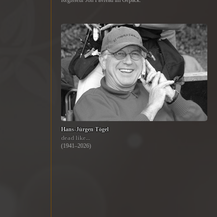
Regisseur Jon Favreau im Gepäck.
Hans-Jürgen Tögel
dead like...
(1941–2026)