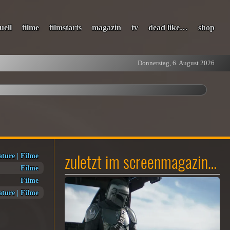
uell
filme
filmstarts
magazin
tv
dead like…
shop
Donnerstag, 6. August 2026
zuletzt im screenmagazin…
ature
|
Filme
Filme
Filme
ature
|
Filme