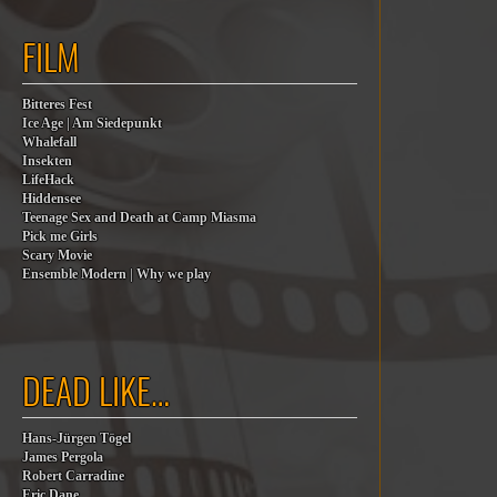
FILM
Bitteres Fest
Ice Age | Am Siedepunkt
Whalefall
Insekten
LifeHack
Hiddensee
Teenage Sex and Death at Camp Miasma
Pick me Girls
Scary Movie
Ensemble Modern | Why we play
DEAD LIKE…
Hans-Jürgen Tögel
James Pergola
Robert Carradine
Eric Dane