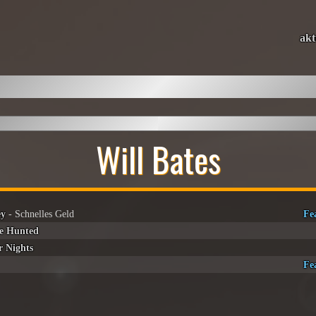
akt
Will Bates
ey
- Schnelles Geld
Fe
he Hunted
 Nights
Fe