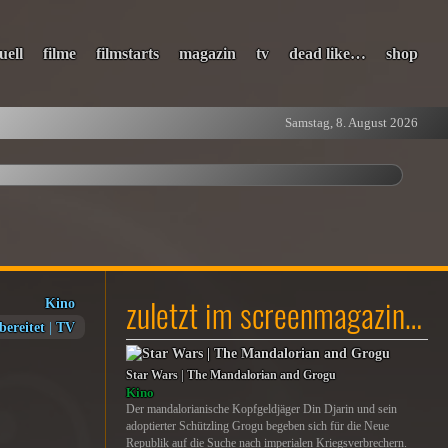
uell
filme
filmstarts
magazin
tv
dead like…
shop
Samstag, 8. August 2026
zuletzt im screenmagazin…
Kino
bereitet
|
TV
Star Wars | The Mandalorian and Grogu
Kino
Der mandalorianische Kopfgeldjäger Din Djarin und sein
adoptierter Schützling Grogu begeben sich für die Neue
Republik auf die Suche nach imperialen Kriegsverbrechern.