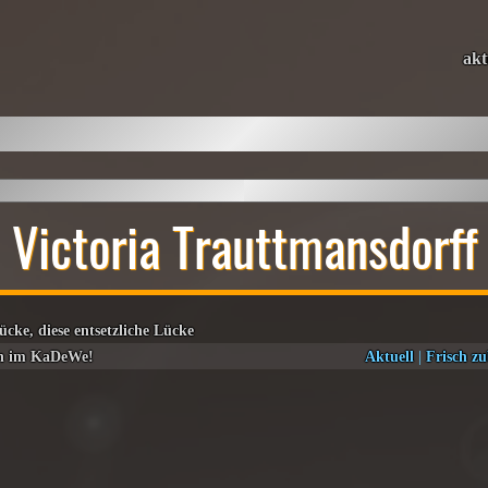
akt
Victoria Trauttmansdorff
ücke, diese entsetzliche Lücke
n im KaDeWe!
Aktuell
|
Frisch zu