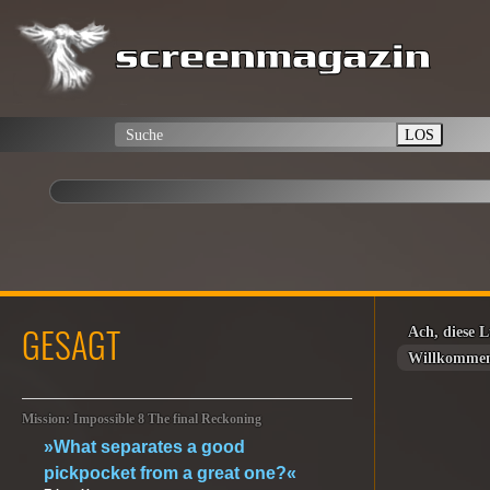
LOS
GESAGT
Ach, diese L
Willkomme
Mission: Impossible 8 The final Reckoning
»What separates a good
pickpocket from a great one?«