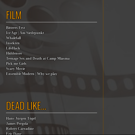
FILM
Bitteres Fest
Ice Age | Am Siedepunkt
Whalefall
Insekten
LifeHack
Hiddensee
Teenage Sex and Death at Camp Miasma
Pick me Girls
Scary Movie
Ensemble Modern | Why we play
DEAD LIKE…
Hans-Jürgen Tögel
James Pergola
Robert Carradine
Eric Dane