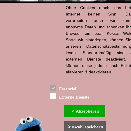
Ohne Cookies macht das
Le
Internet keinen Sinn. Da
verarbeiten auch wir zume
anonyme Daten und schenken Ih
Browser ein paar Kekse. Wel
Hans-Jürgen Tögel
Sorte wir hinterlegen, können Sie
dead like...
(1941–2026)
unseren Datenschutzbestimmun
lesen. Standardmäßig sind a
externen Dienste deaktiviert. 
können diese jedoch nach Belie
aktivieren & deaktivieren.
Essenziell
Externe Dienste
✓ Akzeptieren
Auswahl speichern