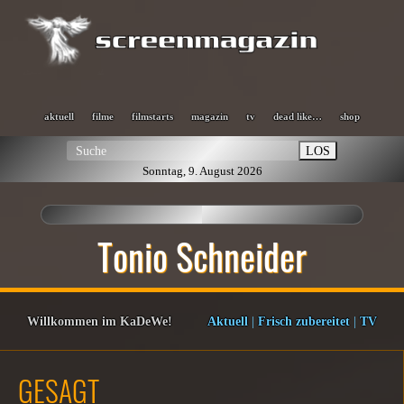
aktuell
filme
filmstarts
magazin
tv
dead like…
shop
LOS
Sonntag, 9. August 2026
Tonio Schneider
Willkommen im KaDeWe!
Aktuell
|
Frisch zubereitet
|
TV
GESAGT