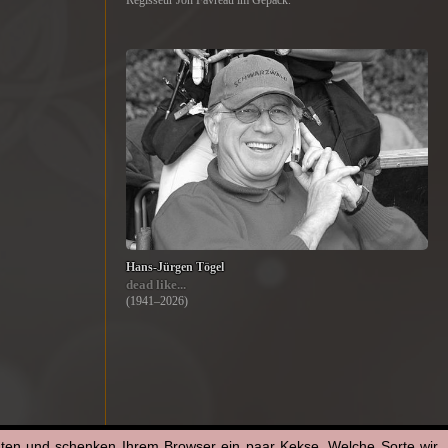
Regisseur Jon Favreau im Gepäck.
Hans-Jürgen Tögel
dead like...
(1941–2026)
aten und schenken Ihrem Browser ein paar Kekse. Welche Sorte wir