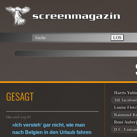
LOS
GESAGT
Harris Yuli
Jill Jacobso
Louise Fletc
Raimund K
Hin und weg 01
René Auberj
»Ich versteh‘ gar nicht, wie man
D.C. Fonta
nach Belgien in den Urlaub fahren