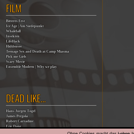
FILM
Bitteres Fest
Ice Age | Am Siedepunkt
Whalefall
Insekten
LifeHack
Hiddensee
Teenage Sex and Death at Camp Miasma
Pick me Girls
Scary Movie
Ensemble Modern | Why we play
DEAD LIKE…
Hans-Jürgen Tögel
James Pergola
Robert Carradine
Eric Dane
Jesse Jackson
Ohne Cookies macht das
Leben
I