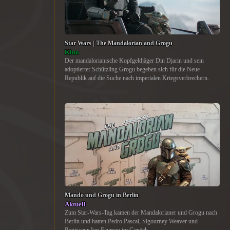
Star Wars | The Mandalorian and Grogu
Kino
Der mandalorianische Kopfgeldjäger Din Djarin und sein
adoptierter Schützling Grogu begeben sich für die Neue
Republik auf die Suche nach imperialen Kriegsverbrechern.
Mando und Grogu in Berlin
Aktuell
Zum Star-Wars-Tag kamen der Mandalorianer und Grogu nach
Berlin und hatten Pedro Pascal, Sigourney Weaver und