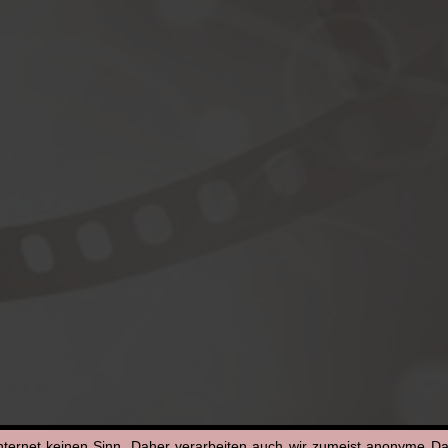
nternet keinen Sinn. Daher verarbeiten auch wir zumeist anonyme D