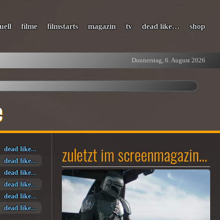
uell
filme
filmstarts
magazin
tv
dead like…
shop
Donnerstag, 6. August 2026
e
zuletzt im screenmagazin…
dead like...
dead like...
dead like...
dead like...
dead like...
dead like...