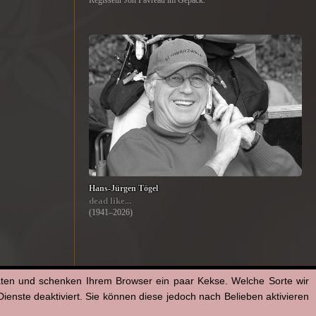
Regisseur Jon Favreau im Gepäck.
Hans-Jürgen Tögel
dead like...
(1941–2026)
aten und schenken Ihrem Browser ein paar Kekse. Welche Sorte wir
enste deaktiviert. Sie können diese jedoch nach Belieben aktivieren