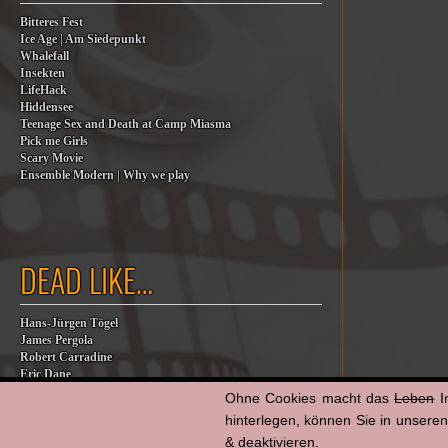
Bitteres Fest
Ice Age | Am Siedepunkt
Whalefall
Insekten
LifeHack
Hiddensee
Teenage Sex and Death at Camp Miasma
Pick me Girls
Scary Movie
Ensemble Modern | Why we play
DEAD LIKE…
Hans-Jürgen Tögel
James Pergola
Robert Carradine
Eric Dane
Jesse Jackson
Ohne Cookies macht das
Leben
I
Billy Steinberg
hinterlegen, können Sie in unsere
Jane Baer
& deaktivieren.
James G. Robinson