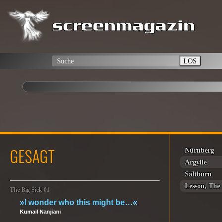
LOS
GESAGT
Nürnberg
Argylle
Saltburn
Lesson, The
The Big Sick 01
»I wonder who this might be…«
Kumail Nanjiani