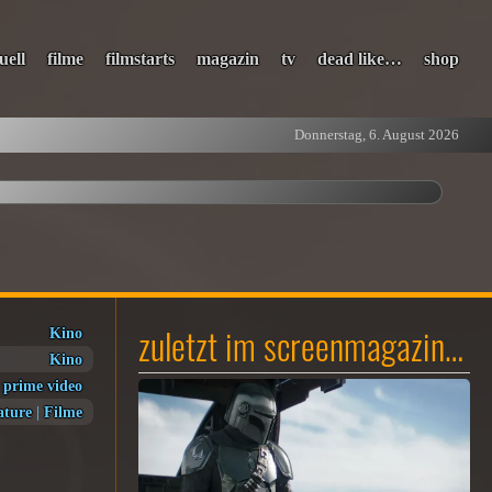
uell
filme
filmstarts
magazin
tv
dead like…
shop
Donnerstag, 6. August 2026
zuletzt im screenmagazin…
Kino
Kino
prime video
ature
|
Filme