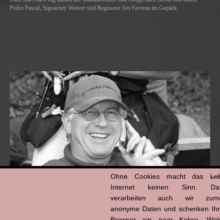
Pedro Pascal, Sigourney Weaver und Regisseur Jon Favreau im Gepäck.
Ohne Cookies macht das
Le
Internet keinen Sinn. Da
verarbeiten auch wir zume
anonyme Daten und schenken Ih
Hans-Jürgen Tögel
Browser ein paar Kekse. Wel