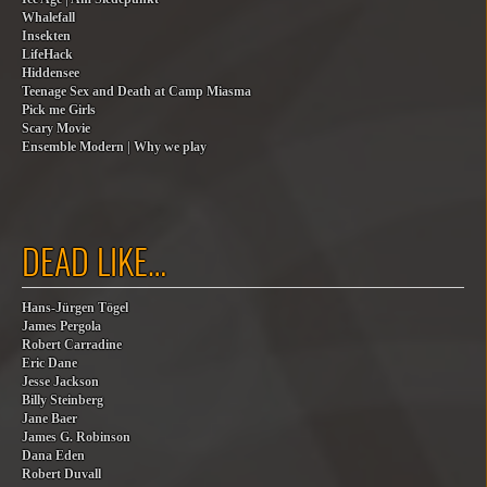
Whalefall
Insekten
LifeHack
Hiddensee
Teenage Sex and Death at Camp Miasma
Pick me Girls
Scary Movie
Ensemble Modern | Why we play
DEAD LIKE…
Hans-Jürgen Tögel
James Pergola
Robert Carradine
Eric Dane
Jesse Jackson
Billy Steinberg
Jane Baer
James G. Robinson
Dana Eden
Robert Duvall