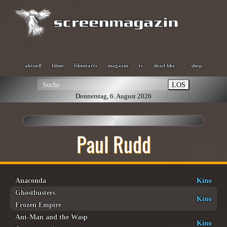
aktuell
filme
filmstarts
magazin
tv
dead like…
shop
LOS
Donnerstag, 6. August 2026
Paul Rudd
Anaconda
Kino
Ghostbusters
Kino
Frozen Empire
Ant-Man and the Wasp
Kino