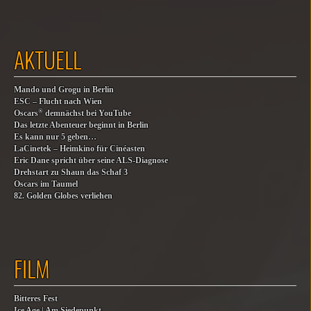
AKTUELL
Mando und Grogu in Berlin
ESC – Flucht nach Wien
®
Oscars
demnächst bei YouTube
Das letzte Abenteuer beginnt in Berlin
Es kann nur 5 geben…
LaCinetek – Heimkino für Cinéasten
Eric Dane spricht über seine ALS-Diagnose
Drehstart zu Shaun das Schaf 3
Oscars im Taumel
82. Golden Globes verliehen
FILM
Bitteres Fest
Ice Age | Am Siedepunkt