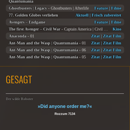
Quantumania
Ghostbusters | Legacy
- Ghostbusters | Afterlife
Feature
|
Filme
77. Golden Globes verliehen
Aktuell
|
Frisch zubereitet
Avengers – Endgame
Feature
|
Filme
The first Avenger – Civil War
- Captain America | Civil War
Kino
Anaconda
- 01
Zitat
|
Zitat Film
Ant-Man and the Wasp | Quantumania
- 01
Zitat
|
Zitat Film
Ant-Man and the Wasp | Quantumania
- 06
Zitat
|
Zitat Film
Ant-Man and the Wasp | Quantumania
- 05
Zitat
|
Zitat Film
GESAGT
Der wilde Roboter
»Did anyone order me?«
Rozzum 7134