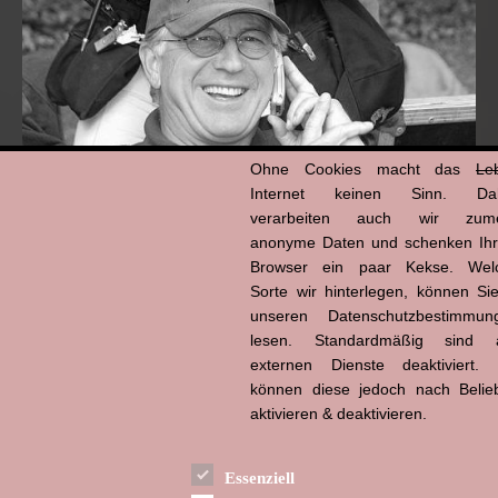
Ohne Cookies macht das
Le
Internet keinen Sinn. Da
verarbeiten auch wir zume
anonyme Daten und schenken Ih
Browser ein paar Kekse. Wel
Hans-Jürgen Tögel
dead like...
Sorte wir hinterlegen, können Sie
(1941–2026)
unseren Datenschutzbestimmun
lesen. Standardmäßig sind a
externen Dienste deaktiviert. 
können diese jedoch nach Belie
aktivieren & deaktivieren.
Essenziell