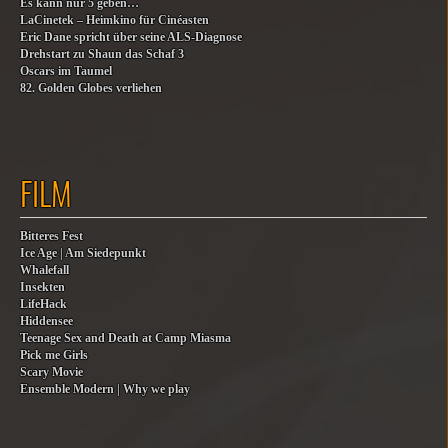
Es kann nur 5 geben…
LaCinetek – Heimkino für Cinéasten
Eric Dane spricht über seine ALS-Diagnose
Drehstart zu Shaun das Schaf 3
Oscars im Taumel
82. Golden Globes verliehen
FILM
Bitteres Fest
Ice Age | Am Siedepunkt
Whalefall
Insekten
LifeHack
Hiddensee
Teenage Sex and Death at Camp Miasma
Pick me Girls
Scary Movie
Ensemble Modern | Why we play