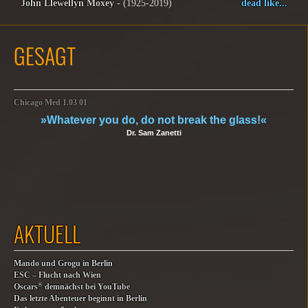
John Llewellyn Moxey
- (1925-2019)
dead like...
GESAGT
Chicago Med 1.03 01
»Whatever you do, do not break the glass!«
Dr. Sam Zanetti
AKTUELL
Mando und Grogu in Berlin
ESC – Flucht nach Wien
®
Oscars
demnächst bei YouTube
Das letzte Abenteuer beginnt in Berlin