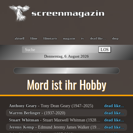
aktuell
filme
filmstarts
magazin
tv
dead like…
shop
LOS
Donnerstag, 6. August 2026
Mord ist ihr Hobby
Anthony Geary
- Tony Dean Geary (1947–2025)
dead like...
Warren Berlinger
- (1937-2020)
dead like...
Stuart Whitman
- Stuart Maxwell Whitman (1928 – 2020)
dead like...
Jeremy Kemp
- Edmund Jeremy James Walker (1935-2019)
dead like...