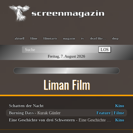
aktuell
filme
filmstarts
magazin
tv
dead like…
shop
LOS
Freitag, 7. August 2026
Liman Film
Schatten der Nacht
Kino
Burning Days
- Kurak Günler
Feature
|
Filme
Eine Geschichte von drei Schwestern
- Eine Geschichte von drei Schwestern
Kino