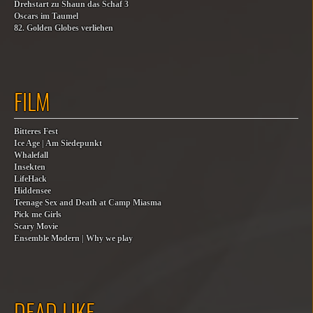
Drehstart zu Shaun das Schaf 3
Oscars im Taumel
82. Golden Globes verliehen
FILM
Bitteres Fest
Ice Age | Am Siedepunkt
Whalefall
Insekten
LifeHack
Hiddensee
Teenage Sex and Death at Camp Miasma
Pick me Girls
Scary Movie
Ensemble Modern | Why we play
DEAD LIKE…