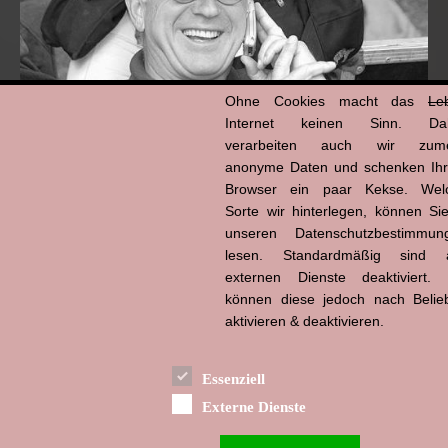
Ohne Cookies macht das
Le
Internet keinen Sinn. Da
verarbeiten auch wir zume
anonyme Daten und schenken Ih
Browser ein paar Kekse. Wel
Hans-Jürgen Tögel
dead like...
Sorte wir hinterlegen, können Sie
(1941–2026)
unseren Datenschutzbestimmun
lesen. Standardmäßig sind a
externen Dienste deaktiviert. 
können diese jedoch nach Belie
aktivieren & deaktivieren.
Essenziell
Externe Dienste