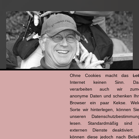
Ohne Cookies macht das
Le
Internet keinen Sinn. Da
verarbeiten auch wir zume
anonyme Daten und schenken Ih
Hans-Jürgen Tögel
Browser ein paar Kekse. Wel
dead like...
Sorte wir hinterlegen, können Sie
(1941–2026)
unseren Datenschutzbestimmun
lesen. Standardmäßig sind a
externen Dienste deaktiviert. 
können diese jedoch nach Belie