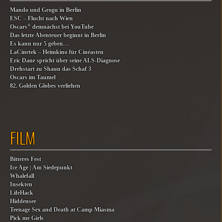
Mando und Grogu in Berlin
ESC – Flucht nach Wien
®
Oscars
demnächst bei YouTube
Das letzte Abenteuer beginnt in Berlin
Es kann nur 5 geben…
LaCinetek – Heimkino für Cinéasten
Eric Dane spricht über seine ALS-Diagnose
Drehstart zu Shaun das Schaf 3
Oscars im Taumel
82. Golden Globes verliehen
FILM
Bitteres Fest
Ice Age | Am Siedepunkt
Whalefall
Insekten
LifeHack
Hiddensee
Teenage Sex and Death at Camp Miasma
Pick me Girls