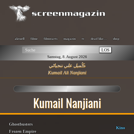
aktuell
filme
filmstarts
magazin
tv
dead like…
shop
LOS
Samstag, 8. August 2026
ڪُميل علي ننجياڻي
Kumail Ali Nanjiani
Kumail Nanjiani
Ghostbusters
Kino
Frozen Empire