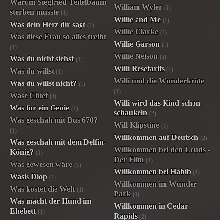
Warum Siegfried Teitelbaum
William Wyler
(1)
sterben musste
(1)
Willie and Me
(1)
Was dein Herz dir sagt
(1)
Willie Clarke
(1)
Was diese Frau so alles treibt
Willie Garson
(1)
(1)
Willie Nelson
(1)
Was du nicht siehst
(1)
Willi Resetarits
(1)
Was du willst
(1)
Willi und die Wunderkröte
Was du willst nicht?
(1)
(1)
Wasé Chief
(1)
Willi wird das Kind schon
Was für ein Genie
(1)
schaukeln
(2)
Was geschah mit Bus 670?
Will Klipstine
(1)
(1)
Willkommen auf Deutsch
(2)
Was geschah mit dem Delfin-
Willkommen bei den Louds -
König?
(1)
Der Film
(1)
Was gewesen wäre
(1)
Willkommen bei Habib
(1)
Wasis Diop
(1)
Willkommen im Wunder
Was kostet die Welt
(1)
Park
(1)
Was macht der Hund im
Willkommen in Cedar
Ehebett
(1)
Rapids
(2)