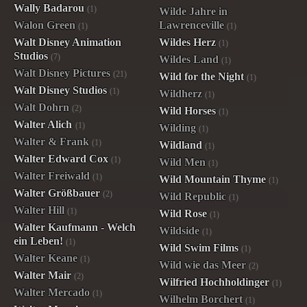
Wally Badarou
(1)
Wilde Jahre in
Walon Green
Lawrenceville
(1)
(1)
Walt Disney Animation
Wildes Herz
(1)
Studios
(7)
Wildes Land
(1)
Walt Disney Pictures
(21)
Wild for the Night
(1)
Walt Disney Studios
(1)
Wildherz
(1)
Walt Dohrn
(2)
Wild Horses
(1)
Walter Alich
(1)
Wilding
(1)
Walter & Frank
(1)
Wildland
(1)
Walter Edward Cox
(1)
Wild Men
(1)
Walter Freiwald
(1)
Wild Mountain Thyme
(1)
Walter Größbauer
(2)
Wild Republic
(1)
Walter Hill
(1)
Wild Rose
(1)
Walter Kaufmann - Welch
Wildside
(1)
ein Leben!
(1)
Wild Swim Films
(1)
Walter Keane
(1)
Wild wie das Meer
(2)
Walter Mair
(2)
Wilfried Hochholdinger
(1)
Walter Mercado
(1)
Wilhelm Borchert
(1)