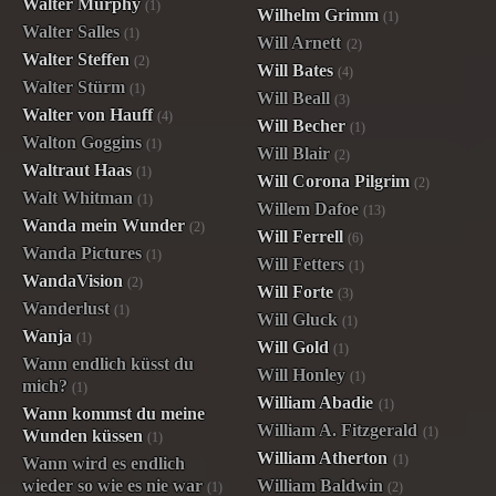
Walter Murphy
(1)
Wilhelm Grimm
(1)
Walter Salles
(1)
Will Arnett
(2)
Walter Steffen
(2)
Will Bates
(4)
Walter Stürm
(1)
Will Beall
(3)
Walter von Hauff
(4)
Will Becher
(1)
Walton Goggins
(1)
Will Blair
(2)
Waltraut Haas
(1)
Will Corona Pilgrim
(2)
Walt Whitman
(1)
Willem Dafoe
(13)
Wanda mein Wunder
(2)
Will Ferrell
(6)
Wanda Pictures
(1)
Will Fetters
(1)
WandaVision
(2)
Will Forte
(3)
Wanderlust
(1)
Will Gluck
(1)
Wanja
(1)
Will Gold
(1)
Wann endlich küsst du
Will Honley
(1)
mich?
(1)
William Abadie
(1)
Wann kommst du meine
William A. Fitzgerald
(1)
Wunden küssen
(1)
William Atherton
(1)
Wann wird es endlich
wieder so wie es nie war
William Baldwin
(1)
(2)