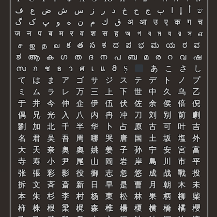
ש
أ
إ
ا
ب
ج
ح
خ
د
ر
ز
س
ش
ض
ع
ف
گ
ک
پ
و
ه
ن
م
ك
ق
अ
आ
उ
ए
क
ग
च
ज
न
प
ब
म
र
व
श
स
ह
অ
গ
ব
ম
য
র
স
எ
ச
ஜ
த
வ
క
త
స
ಕ
ದ
ಪ
ಭ
ಮ
ಯ
ರ
ವ
ಶ
ആ
ക
ഗ
ത
ദ
ന
പ
ബ
മ
ര
റ
വ
ഷ
സ
ก
ช
ธ
ว
ศ
เ
แ
Მ
Ṣ
あ
こ
さ
し
て
は
ま
ア
ゴ
サ
ジ
ス
テ
デ
ト
ノ
プ
ミ
ム
ラ
レ
万
三
上
下
世
中
久
乌
乙
于
井
今
仲
企
伊
伍
伏
佐
余
侯
倍
倪
偶
兄
光
入
八
内
冉
冲
刀
刘
别
前
劇
劉
加
北
千
半
华
卜
占
原
古
可
叶
吉
名
君
吴
吾
周
哪
哭
唐
国
土
坂
塩
外
大
天
奈
奥
奧
姚
姜
子
孙
宁
安
宮
富
寺
寿
小
尹
尾
山
岡
岩
岸
島
川
市
平
张
張
彩
影
役
御
志
忽
悠
成
战
戰
投
拆
文
斉
斎
新
日
早
是
曹
月
朝
木
未
本
朱
杉
李
村
杨
東
松
林
果
柄
柳
柴
柿
株
根
梁
梶
森
椎
楊
榎
横
橋
橘
櫻