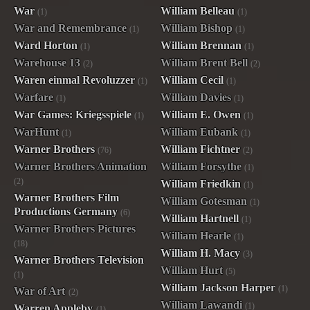
War
William Belleau
(1)
(1)
War and Remembrance
William Bishop
(1)
(1)
Ward Horton
William Brennan
(1)
(1)
Warehouse 13
William Brent Bell
(2)
(2)
Waren einmal Revoluzzer
William Cecil
(1)
(1)
Warfare
William Davies
(1)
(1)
War Games: Kriegsspiele
William E. Owen
(1)
(1)
WarHunt
William Eubank
(1)
(1)
Warner Brothers
William Fichtner
(76)
(2)
Warner Brothers Animation
William Forsythe
(1)
(2)
William Friedkin
(1)
Warner Brothers Film
William Gotesman
(1)
Productions Germany
(6)
William Hartnell
(1)
Warner Brothers Pictures
William Hearle
(1)
(18)
William H. Macy
(3)
Warner Brothers Television
William Hurt
(5)
(1)
William Jackson Harper
(1)
War of Art
(2)
William Lawandi
(1)
Warren Appleby
(1)