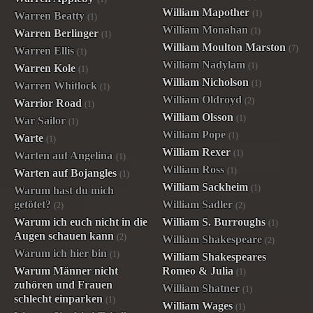
William Mapother
(1)
Warren Beatty
(1)
William Monahan
(1)
Warren Berlinger
(1)
William Moulton Marston
(7)
Warren Ellis
(1)
William Nadylam
(1)
Warren Kole
(1)
William Nicholson
(1)
Warren Whitlock
(1)
William Oldroyd
(2)
Warrior Road
(1)
William Olsson
(1)
War Sailor
(1)
William Pope
(1)
Warte
(1)
William Rexer
(1)
Warten auf Angelina
(1)
William Ross
(1)
Warten auf Bojangles
(1)
William Sackheim
(1)
Warum hast du mich
getötet?
William Sadler
(2)
(2)
Warum ich euch nicht in die
William S. Burroughs
(1)
Augen schauen kann
(2)
William Shakespeare
(2)
Warum ich hier bin
(1)
William Shakespeares
Warum Männer nicht
Romeo & Julia
(1)
zuhören und Frauen
William Shatner
(1)
schlecht einparken
(1)
William Wages
(1)