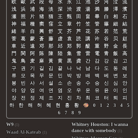
欧
歐
武
段
母
水
永
江
池
沙
河
泣
流
浅
浜
浦
海
淡
深
渋
渡
湯
満
滕
澤
濱
瀬
照
片
猪
猫
王
甄
田
畠
畢
白
相
石
神
福
種
窦
窪
立
章
竹
笠
管
篠
細
結
緒
羊
自
興
舒
艾
芥
芦
花
苏
若
范
荒
菅
葛
蒙
蒼
藤
虚
袁
読
講
许
谷
贝
赵
車
近
遠
邓
那
邱
郑
郭
醍
重
野
金
長
門
関
阿
陈
陳
陸
集
雪
雷
電
青
飯
高
鬼
鳥
麦
麻
黃
黄
黒
龚
간
감
강
검
고
구
권
기
길
김
끝
나
낙
남
다
도
동
레
류
모
목
무
문
민
박
방
배
백
베
변
보
봉
빈
사
서
설
소
손
송
수
승
신
심
안
야
양
엄
여
연
염
오
우
운
유
윤
이
인
장
전
정
제
조
지
진
차
최
코
터
퇴
피
하
한
해
허
헤
현
홍
황
0
1
2
3
4
5
6
7
8
9
W9
Whitney Houston: I wanna
(1)
dance with somebody
(1)
Waad Al-Kateab
(1)