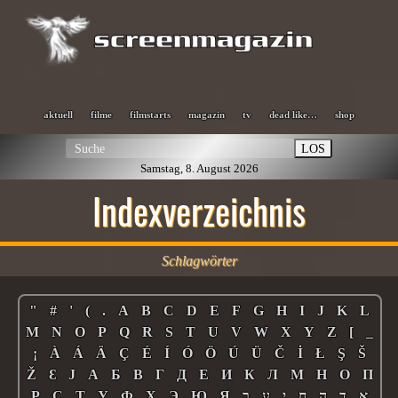
aktuell
filme
filmstarts
magazin
tv
dead like…
shop
LOS
Samstag, 8. August 2026
Indexverzeichnis
Schlagwörter
"
#
'
(
.
A
B
C
D
E
F
G
H
I
J
K
L
M
N
O
P
Q
R
S
T
U
V
W
X
Y
Z
[
_
¡
À
Á
Ä
Ç
É
Í
Ó
Ö
Ú
Ü
Č
İ
Ł
Ş
Š
Ž
Ɛ
Ј
А
Б
В
Г
Д
Е
И
К
Л
М
Н
О
П
Р
С
Т
У
Ф
Х
Э
Ю
Я
ר
ע
י
ח
ה
ד
א