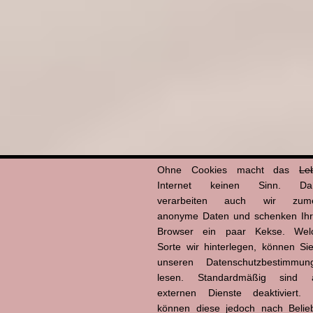
Ohne Cookies macht das
Le
Internet keinen Sinn. Da
verarbeiten auch wir zume
anonyme Daten und schenken Ih
Browser ein paar Kekse. Wel
Sorte wir hinterlegen, können Sie
unseren Datenschutzbestimmun
lesen. Standardmäßig sind a
externen Dienste deaktiviert. 
können diese jedoch nach Belie