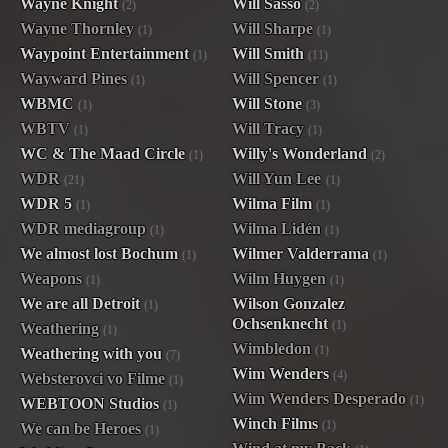
Wayne Knight
Will Sasso
(2)
(2)
Wayne Thornley
Will Sharpe
(1)
(1)
Waypoint Entertainment
Will Smith
(1)
(11)
Wayward Pines
Will Spencer
(1)
(1)
WBMC
Will Stone
(1)
(3)
WBTV
Will Tracy
(1)
(1)
WC & The Maad Circle
Willy's Wonderland
(1)
(2)
WDR
Will Yun Lee
(21)
(1)
WDR 5
Wilma Film
(1)
(1)
WDR mediagroup
Wilma Lidén
(1)
(1)
We almost lost Bochum
Wilmer Valderrama
(1)
(1)
Weapons
Wilm Huygen
(1)
(1)
We are all Detroit
Wilson Gonzalez
(1)
Ochsenknecht
(1)
Weathering
(1)
Wimbledon
(1)
Weathering with you
(7)
Wim Wenders
(4)
Websterovci vo Filme
(1)
Wim Wenders Desperado
(1)
WEBTOON Studios
(1)
Winch Films
(1)
We can be Heroes
(1)