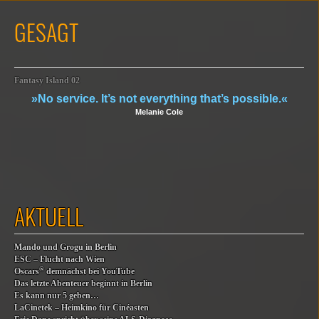
GESAGT
Fantasy Island 02
»No service. It’s not everything that’s possible.«
Melanie Cole
AKTUELL
Mando und Grogu in Berlin
ESC – Flucht nach Wien
®
Oscars
demnächst bei YouTube
Das letzte Abenteuer beginnt in Berlin
Es kann nur 5 geben…
LaCinetek – Heimkino für Cinéasten