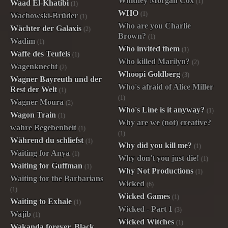
Whitney Morgan Cox
(1)
Waad El-Khatibi
(1)
WHO
(1)
Wachowski-Brüder
(1)
Who are you Charlie
Wächter der Galaxis
(2)
Brown?
(1)
Wadim
(1)
Who invited them
(1)
Waffe des Teufels
(1)
Who killed Marilyn?
(2)
Wagenknecht
(2)
Whoopi Goldberg
(3)
Wagner Bayreuth und der
Who's afraid of Alice Miller
Rest der Welt
(1)
(1)
Wagner Moura
(2)
Who's Line is it anyway?
(1)
Wagon Train
(1)
Why are we (not) creative?
wahre Begebenheit
(1)
(1)
Während du schliefst
(1)
Why did you kill me?
(1)
Waiting for Anya
(1)
Why don't you just die!
(1)
Waiting for Guffman
(1)
Why Not Productions
(1)
Waiting for the Barbarians
Wicked
(6)
(1)
Wicked Games
(1)
Waiting to Exhale
(1)
Wicked - Part 1
(3)
Wajib
(1)
Wicked Witches
(1)
Wakanda forever, Black