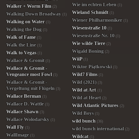
Wie im echten Leben
(1)
Walker + Worm Film
(2)
Wieland Schmidt
(1)
Walking Down Broadway
(1)
Wiener Philharmoniker
(1)
Walking on Water
(1)
Wiesenstraße 10
(1)
Walking the Dog
(1)
Wiesenstraße Nr. 10
(1)
Walk of Fame
(1)
Wie wilde Tiere
(2)
Walk the Line
(1)
Wigald Boning
(2)
Walk to Vegas
(1)
WiiP
(1)
Wallace & Gromit
(1)
Wiktor Piątkowski
(1)
Wallace & Gromit -
Vengeance most Fowl
Wild7 Films
(1)
(1)
Wallace & Gromit -
Wild (2021)
(3)
Vergeltung mit Flügeln
(3)
Wild at Art
(1)
Wallace Berman
(1)
Wild at Heart
(2)
Wallace D. Wattle
(1)
Wild Atlantic Pictures
(2)
Wallace Shawn
(3)
Wild Boys
(1)
Wallace Wolodarsky
(1)
wild bunch
(36)
Wall Fly
(1)
wild bunch international
(2)
WallImage
(1)
Wildcat
(1)