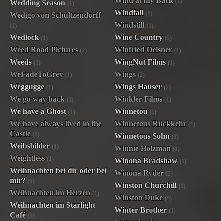
Wind at my Back
(1)
Wedding Season
(1)
Windfall
(1)
Wedigo von Schultzendorff
Windstill
(1)
(1)
Wedlock
Wine Country
(1)
(5)
Weed Road Pictures
Winfried Oelsner
(2)
(1)
Weeds
WingNut Films
(1)
(1)
WeFadeToGrey
Wings
(1)
(2)
Weggugge
Wings Hauser
(1)
(2)
We go way back
Winkler Films
(1)
(1)
We have a Ghost
Winnetou
(1)
(1)
We have always lived in the
Winnetous Rückkehr
(1)
Castle
(1)
Winnetous Sohn
(1)
Weibsbilder
(1)
Winnie Holzman
(1)
Weightless
(1)
Winona Bradshaw
(1)
Weihnachten bei dir oder bei
Winona Ryder
(2)
mir?
(1)
Winston Churchill
(1)
Weihnachten im Herzen
(1)
Winston Duke
(5)
Weihnachten im Starlight
Winter Brother
(1)
Café
(1)