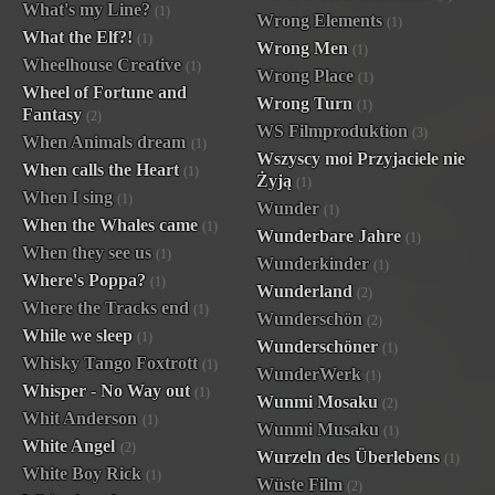
What's my Line?
(1)
Wrong Elements
(1)
What the Elf?!
(1)
Wrong Men
(1)
Wheelhouse Creative
(1)
Wrong Place
(1)
Wheel of Fortune and
Wrong Turn
(1)
Fantasy
(2)
WS Filmproduktion
(3)
When Animals dream
(1)
Wszyscy moi Przyjaciele nie
When calls the Heart
(1)
Żyją
(1)
When I sing
(1)
Wunder
(1)
When the Whales came
(1)
Wunderbare Jahre
(1)
When they see us
(1)
Wunderkinder
(1)
Where's Poppa?
(1)
Wunderland
(2)
Where the Tracks end
(1)
Wunderschön
(2)
While we sleep
(1)
Wunderschöner
(1)
Whisky Tango Foxtrott
(1)
WunderWerk
(1)
Whisper - No Way out
(1)
Wunmi Mosaku
(2)
Whit Anderson
(1)
Wunmi Musaku
(1)
White Angel
(2)
Wurzeln des Überlebens
(1)
White Boy Rick
(1)
Wüste Film
(2)