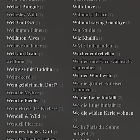
Welket Bungué
With Love
(1)
(1)
Wellesley Wild
Without a Trace
(1)
(1)
Well Go USA
Without saying Goodbye
(1)
(1)
Wellington Films
Wit Studio
(1)
(1)
Wellinton Alves
Wiz Khalifa
(1)
(1)
We love to dance
WME Independent
(1)
(1)
Welt am Draht
Wochenendrebellen
(1)
(1)
weltkino
Wo der rote Farn wächst. 9.
(38)
September
(1)
Weltreise mit Buddha
(2)
Wo der Wind weht
(1)
Weltrekord
(1)
Wo die grünen Ameisen
Wem gehört mein Dorf?
(1)
träumen
(1)
Wenche Myhre
(1)
Wo die Liebe hinfällt
(2)
Wencke Fiedler
(1)
Wo die Lüge hinfällt
(3)
Wendekreis des Krebses
(1)
Wo die wilden Kerle wohnen
Wendell & Wild
(1)
(3)
Wendell Pierce
(3)
Wo in Paris die Sonne
Wenders Images GbR
(1)
aufgeht
(2)
Wen die Geister Lieben