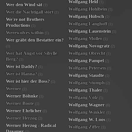
Wolfgang Held
(1)
Wer den Wind sät
(1)
Wolfgang Hohlbein
(1)
Wer die Nachtigall stört
(1)
Wolfgang Hübsch
(1)
We're not Brothers
Wolfgang Langhoff
(1)
Productions
(1)
Wolfgang Lauenstein
(1)
Werewolves within
(1)
Wolfgang Müller
(1)
Wer gräbt den Bestatter ein?
Wolfgang Novogratz
(1)
(2)
Wer hat Angst vor Sibylle
Wolfgang Obrecht
(1)
Berg?
(1)
Wolfgang Pampel
(2)
Wer ist Daddy?
(1)
Wolfgang Petersen
(1)
Wer ist Hanna?
(1)
Wolfgang Staudte
(1)
Wer ist hier der Boss?
(1)
Wolfgang Stumph
(2)
Werner
(1)
Wolfgang Thaler
(1)
Werner Böhnke
(1)
Wolfgang Völz
(1)
Werner Boote
(1)
Wolfgang Wagner
(6)
Werner Ehrlicher
(1)
Wolfgang Winkler
(1)
Werner Herzog
(2)
Wolfgang W. Loos
(1)
Werner Herzog - Radical
Wolfgang Ziffer
(1)
Dreamer
(1)