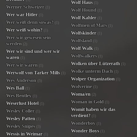
Wolf Haus
(1)
Werner Schweizer
(1)
Wolf Hound
(1)
Wer war Hitler
(1)
Wolf Kahler
(1)
Wer weiß denn sowas?
(1)
Wolfmen of Mars
(1)
Wer weiß wohin?
(1)
Wolfskinder
(1)
Wer wir gewesen sein
Wolfsland
(1)
werden
(2)
Wolf Walk
(1)
Wer wir sind und wer wir
Wolfwalkers
(1)
waren
(1)
Wolken über Lützerath
(1)
Wer wir waren
(1)
Wolke unterm Dach
(1)
Werwolf von Tarker Mills
(1)
Wolper Organization
(1)
Wes Anderson
(5)
Wolverine
(1)
Wes Ball
(1)
Woma/en
(2)
Wes Bentley
(1)
Woman in Gold
(1)
Weserlust Hotel
(1)
Womit haben wir das
Wesley Coller
(1)
verdient?
(1)
Wesley Patten
(1)
Wonderboy
(1)
Wesley Snipes
(3)
Wonder Boys
(1)
Wessis in Weimar
(1)