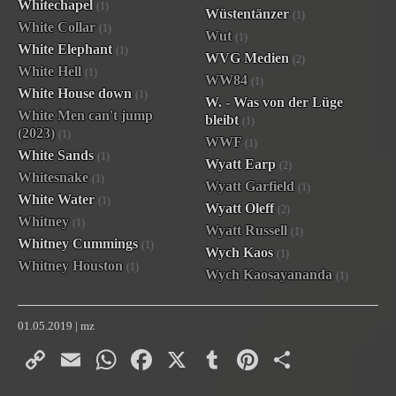
Whitechapel
(1)
Wüstentänzer
(1)
White Collar
(1)
Wut
(1)
White Elephant
(1)
WVG Medien
(2)
White Hell
(1)
WW84
(1)
White House down
(1)
W. - Was von der Lüge
White Men can't jump
bleibt
(1)
(2023)
(1)
WWF
(1)
White Sands
(1)
Wyatt Earp
(2)
Whitesnake
(1)
Wyatt Garfield
(1)
White Water
(1)
Wyatt Oleff
(2)
Whitney
(1)
Wyatt Russell
(1)
Whitney Cummings
(1)
Wych Kaos
(1)
Whitney Houston
(1)
Wych Kaosayananda
(1)
01.05.2019 | mz
Copy
Email
WhatsApp
Facebook
X
Tumblr
Pinterest
Teilen
Link