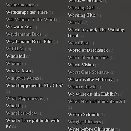
Words + Pictures
(1)
Wettermacher
(1)
Working Girl
(1)
Wettkampf der Tiere
(1)
Working Title
(4)
Wet Woman in the Wind
(1)
Work it
(2)
We want Sex
(2)
World beyond, The Walking
Weydemann Bros.
(2)
Dead
(2)
Weydemann Bros. Film
(1)
WorldFest
(1)
W-FILM
(19)
Wörld of Drecksäck
(1)
Whalefall
(1)
World of Submarine
(1)
Wham!
(1)
World Vision
(1)
What a Man
(2)
Worst Case Scenario
(2)
Whatever works
(1)
Wotan Wilke Möhring
(1)
What happened to Mr. Cha?
Wouter Dewit
(1)
(2)
Wo willst du hin Habibi?
(1)
What Happiness is
(1)
Wow! Nachricht aus dem All
What if
(1)
(2)
What lies below
(1)
Wrenn Schmidt
(1)
What's Love got to do with
Wrigley Pictures
(1)
it?
(1)
Write before Christmas
(1)