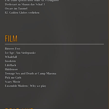
Eric Dane spricht über seine ALS-Diagnose
Drehstart zu Shaun das Schaf 3
Oscars im Taumel
82. Golden Globes verliehen
FILM
Bitteres Fest
Ice Age | Am Siedepunkt
Whalefall
Insekten
LifeHack
Hiddensee
Teenage Sex and Death at Camp Miasma
Pick me Girls
Scary Movie
Ensemble Modern | Why we play