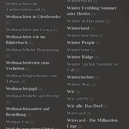
Winterbucht
(1)
Weihnachten im
Winter Frühling Sommer
Zaubereulenwald
(1)
oder Herbst
(1)
Weihnachten in Glenbrooke
Winter in Havanna
(2)
(1)
Winterland
(1)
Weihnachten mit Graça
(1)
Wintermärchen
(1)
Weihnachten wie im
Bilderbuch
Winter People
(1)
(1)
Weihnachtliche Begegnung
Winterreise
(1)
(2)
Winter Ridge
(1)
Weihnachtsferien zum
Winter Spring Summer or
Verlieben
(1)
Fall
(1)
Weihnachtsgeschenke von
Wintertochter
(1)
Tiffany
(1)
Winter War
(1)
Weihnachtsjagd
(1)
Wir
(2)
Weihnachtsliebe auf Rezept
Wir (2019)
(2)
(1)
Wir alle. Das Dorf
(1)
Weihnachtszauber auf
Wirecard
(1)
Bestellung
(1)
Wirecard - Die Milliarden-
Weijian Liu
(1)
Lüge
(2)
Weil du nur einmal lebst