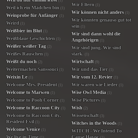
(1)
Wir Eltern
(1)
Weil ich ein Mädchen bin
(1)
Wir können nicht anders
(1)
Weinprobe für Anfänger
(1)
Wir könnten genauso gut tot
Weird
(1)
sein
(1)
Weißbier im Blut
(1)
Wir sind dann wohl die
Weißblaue Geschichten
(1)
Angehörigen
(1)
Weißer weißer Tag
(2)
Wir sind jung. Wir sind
Weißes Rauschen
stark.
(1)
(1)
Weißt du noch
Wirtschaft
(2)
(9)
Weitermachen Sanssouci
Wir und das Tier
(1)
(1)
Weixin Le
Wir vom 12. Revier
(1)
(1)
Welcome Mrs. President
Wir waren wie Lieder
(1)
(1)
Welcome to Marwen
Wise Owl Media
(1)
(1)
Welcome to Pooh Corner
Wise Pictures
(1)
(1)
Welcome to Raccoon City
Wish
(1)
(2)
Welcome to Raccoon City,
Wissenschaft
(3)
Resident Evil
(1)
Witches in the Woods
(1)
Welcome Venice
(1)
WITCH - We Intend To
We live in Time
Cause Havoc
(1)
(1)