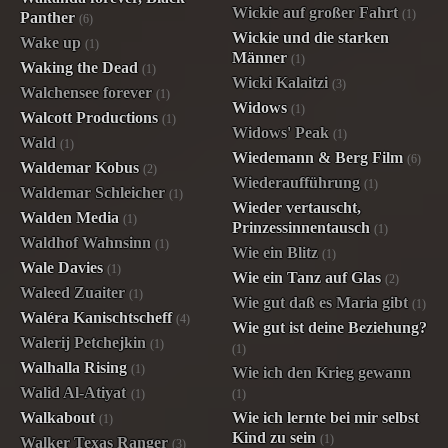
Wickie auf großer Fahrt
(1)
Panther
(6)
Wickie und die starken
Wake up
(1)
Männer
(1)
Waking the Dead
(1)
Wicki Kalaitzi
(3)
Walchensee forever
(1)
Widows
(1)
Walcott Productions
(1)
Widows' Peak
(1)
Wald
(1)
Wiedemann & Berg Film
(6)
Waldemar Kobus
(2)
Wiederaufführung
(1)
Waldemar Schleicher
(1)
Wieder vertauscht,
Walden Media
(1)
Prinzessinnentausch
(1)
Waldhof Wahnsinn
(1)
Wie ein Blitz
(1)
Wale Davies
(1)
Wie ein Tanz auf Glas
(2)
Waleed Zuaiter
(1)
Wie gut daß es Maria gibt
(1)
Waléra Kanischtscheff
(4)
Wie gut ist deine Beziehung?
Walerij Petchejkin
(1)
(1)
Walhalla Rising
(1)
Wie ich den Krieg gewann
Walid Al-Atiyat
(1)
(1)
Walkabout
Wie ich lernte bei mir selbst
(1)
Kind zu sein
(1)
Walker Texas Ranger
(3)