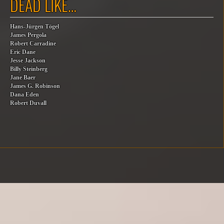
DEAD LIKE…
Hans-Jürgen Tögel
James Pergola
Robert Carradine
Eric Dane
Jesse Jackson
Billy Steinberg
Jane Baer
James G. Robinson
Dana Eden
Robert Duvall