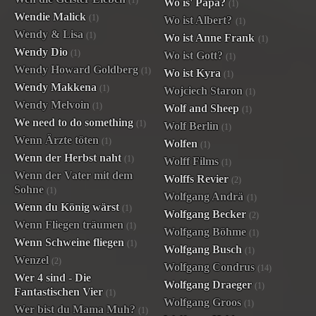
(1)
Wo is' Papa?
(1)
Wendie Malick
(1)
Wo ist Albert?
(1)
Wendy & Lisa
(1)
Wo ist Anne Frank
(1)
Wendy Dio
(1)
Wo ist Gott?
(1)
Wendy Howard Goldberg
(1)
Wo ist Kyra
(1)
Wendy Makkena
(1)
Wojciech Staron
(1)
Wendy Melvoin
(1)
Wolf and Sheep
(1)
We need to do something
(1)
Wolf Berlin
(1)
Wenn Ärzte töten
(1)
Wolfen
(1)
Wenn der Herbst naht
(1)
Wolff Films
(1)
Wenn der Vater mit dem
Wolffs Revier
(2)
Sohne
(1)
Wolfgang Andrä
(1)
Wenn du König wärst
(1)
Wolfgang Becker
(2)
Wenn Fliegen träumen
(1)
Wolfgang Böhme
(1)
Wenn Schweine fliegen
(1)
Wolfgang Busch
(1)
Wenzel
(2)
Wolfgang Condrus
(14)
Wer 4 sind - Die
Wolfgang Draeger
(1)
Fantastischen Vier
(1)
Wolfgang Groos
(1)
Wer bist du Mama Muh?
(1)