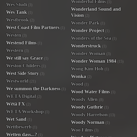
Wonderful Films
(1)
Wes Studi
(3)
Wonderland Sound and
Wes Tank
(1)
Vision
(2)
Westbrook
(2)
Wonder Park
(1)
West Coast Film Partners
(1)
Wonder Project
(1)
Westen
(3)
Wonders of the Sea
(1)
Westend Films
(1)
Wonderstruck
(1)
Western
(3)
Wonder Woman
(3)
We still say Grace
(1)
Wonder Woman 1984
(15)
Weston Childers
(1)
Wong Kim Hoh
(1)
West Side Story
(3)
Wonka
(2)
Westworld
(21)
Wood
(1)
We summon the Darkness
(1)
Wood Water Films
(1)
WETA Digital
(2)
Woody Allen
(8)
Wētā FX
(2)
Woody Guthrie
(1)
WETA Workshop
(1)
Woody Harrelson
(13)
Wet Sand
(1)
Woody Norman
(1)
Wettbewerb
(1)
Woo Films
(3)
Wetten dass...?
(1)