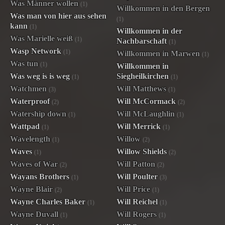
Was Männer wollen
(1)
Willkommen in den Bergen
Was man von hier aus sehen
(1)
kann
(1)
Willkommen in der
Was Marielle weiß
(1)
Nachbarschaft
(1)
Wasp Network
(1)
Willkommen in Marwen
(1)
Was tun
(1)
Willkommen in
Was weg is is weg
Siegheilkirchen
(1)
(1)
Watchmen
Will Matthews
(3)
(1)
Waterproof
Will McCormack
(2)
(2)
Watership down
Will McLaughlin
(1)
(1)
Wattpad
Will Merrick
(1)
(1)
Wavelength
Willow
(1)
(2)
Waves
Willow Shields
(1)
(2)
Waves of War
Will Patton
(2)
(2)
Wayans Brothers
Will Poulter
(1)
(3)
Wayne Blair
Will Price
(2)
(1)
Wayne Charles Baker
Will Reichel
(1)
(1)
Wayne Duvall
Will Rogers
(1)
(1)