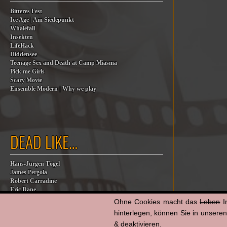
Bitteres Fest
Ice Age | Am Siedepunkt
Whalefall
Insekten
LifeHack
Hiddensee
Teenage Sex and Death at Camp Miasma
Pick me Girls
Scary Movie
Ensemble Modern | Why we play
DEAD LIKE…
Hans-Jürgen Tögel
James Pergola
Robert Carradine
Eric Dane
Jesse Jackson
Ohne Cookies macht das
Leben
I
Billy Steinberg
hinterlegen, können Sie in unsere
Jane Baer
& deaktivieren.
James G. Robinson