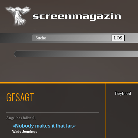
LOS
GESAGT
Boyhood
Angel has fallen 01
»Nobody makes it that far.«
Wade Jennings