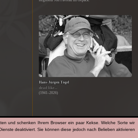
Regisseur Jon Favreau im Gepäck.
Hans-Jürgen Tögel
dead like...
(1941–2026)
aten und schenken Ihrem Browser ein paar Kekse. Welche Sorte wir
enste deaktiviert. Sie können diese jedoch nach Belieben aktivieren