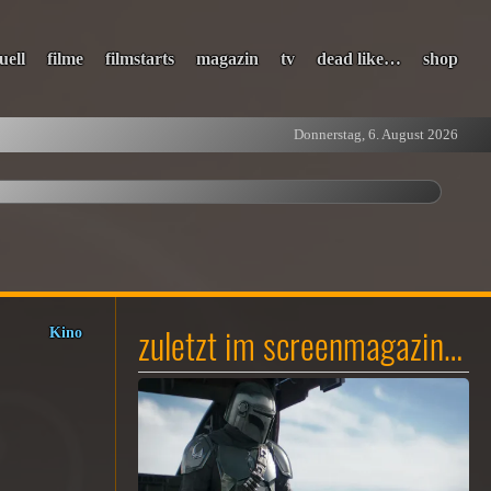
uell
filme
filmstarts
magazin
tv
dead like…
shop
Donnerstag, 6. August 2026
zuletzt im screenmagazin…
Kino