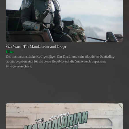
Star Wars | The Mandalorian and Grogu
Kino
Der mandalorianische Kopfgeldjäger Din Djarin und sein adoptierter Schützling
Grogu begeben sich für die Neue Republik auf die Suche nach imperialen
Kriegsverbrechern.