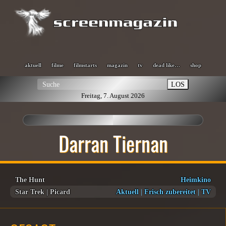
aktuell
filme
filmstarts
magazin
tv
dead like…
shop
LOS
Freitag, 7. August 2026
Darran Tiernan
The Hunt
Heimkino
Star Trek | Picard
Aktuell
|
Frisch zubereitet
|
TV