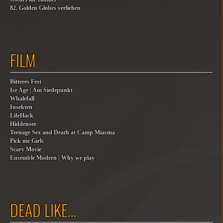
82. Golden Globes verliehen
FILM
Bitteres Fest
Ice Age | Am Siedepunkt
Whalefall
Insekten
LifeHack
Hiddensee
Teenage Sex and Death at Camp Miasma
Pick me Girls
Scary Movie
Ensemble Modern | Why we play
DEAD LIKE…