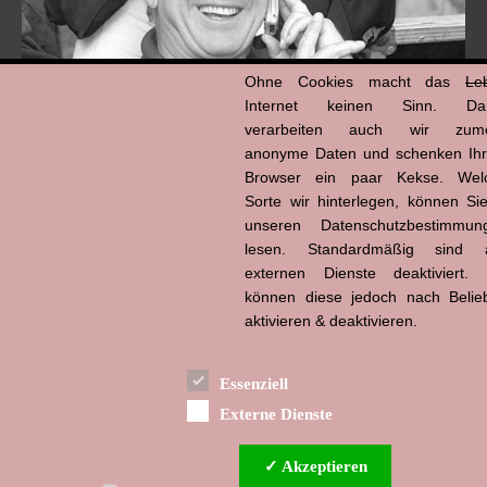
Ohne Cookies macht das
Le
Internet keinen Sinn. Da
verarbeiten auch wir zume
anonyme Daten und schenken Ih
Browser ein paar Kekse. Wel
Hans-Jürgen Tögel
Sorte wir hinterlegen, können Sie
dead like...
(1941–2026)
unseren Datenschutzbestimmun
lesen. Standardmäßig sind a
externen Dienste deaktiviert. 
können diese jedoch nach Belie
aktivieren & deaktivieren.
Essenziell
Externe Dienste
✓ Akzeptieren