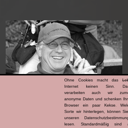
Ohne Cookies macht das
Le
Internet keinen Sinn. Da
verarbeiten auch wir zume
anonyme Daten und schenken Ih
Hans-Jürgen Tögel
Browser ein paar Kekse. Wel
dead like...
Sorte wir hinterlegen, können Sie
(1941–2026)
unseren Datenschutzbestimmun
lesen. Standardmäßig sind a