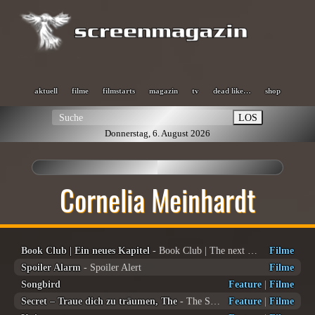
aktuell
filme
filmstarts
magazin
tv
dead like…
shop
LOS
Donnerstag, 6. August 2026
Cornelia Meinhardt
Book Club | Ein neues Kapitel
- Book Club | The next Chapter
Filme
Spoiler Alarm
- Spoiler Alert
Filme
Songbird
Feature
|
Filme
Secret – Traue dich zu träumen, The
- The Secret | Dare to dream
Feature
|
Filme