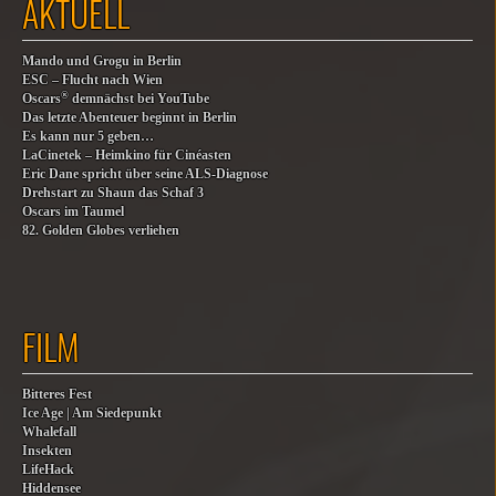
AKTUELL
Mando und Grogu in Berlin
ESC – Flucht nach Wien
®
Oscars
demnächst bei YouTube
Das letzte Abenteuer beginnt in Berlin
Es kann nur 5 geben…
LaCinetek – Heimkino für Cinéasten
Eric Dane spricht über seine ALS-Diagnose
Drehstart zu Shaun das Schaf 3
Oscars im Taumel
82. Golden Globes verliehen
FILM
Bitteres Fest
Ice Age | Am Siedepunkt
Whalefall
Insekten
LifeHack
Hiddensee