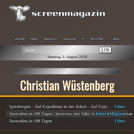
aktuell
filme
filmstarts
magazin
tv
dead like…
shop
LOS
Samstag, 8. August 2026
Christian Wüstenberg
Spitzbergen – Auf Expedition in der Arktis
- Auf Expedition in der Arktis
Filme
Australien in 100 Tagen | Interview mit Silke Schranz und Christia
Filme
|
Magazin
Australien in 100 Tagen
Filme