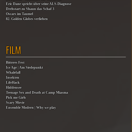
Eric Dane spricht über seine ALS-Diagnose
Drehstart zu Shaun das Schaf 3
Oscars im Taumel
82. Golden Globes verliehen
FILM
Bitteres Fest
Ice Age | Am Siedepunkt
Whalefall
Insekten
LifeHack
Hiddensee
Teenage Sex and Death at Camp Miasma
Pick me Girls
Scary Movie
Ensemble Modern | Why we play