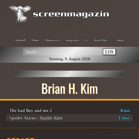
aktuell
filme
filmstarts
magazin
tv
dead like…
shop
LOS
Sonntag, 9. August 2026
Brian H. Kim
The bad Boy and me 2
Kino
Spoiler Alarm
- Spoiler Alert
Filme