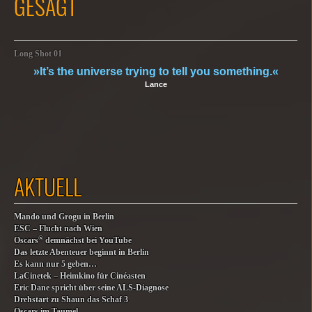
GESAGT
Long Shot 01
»It’s the universe trying to tell you something.«
Lance
AKTUELL
Mando und Grogu in Berlin
ESC – Flucht nach Wien
®
Oscars
demnächst bei YouTube
Das letzte Abenteuer beginnt in Berlin
Es kann nur 5 geben…
LaCinetek – Heimkino für Cinéasten
Eric Dane spricht über seine ALS-Diagnose
Drehstart zu Shaun das Schaf 3
Oscars im Taumel