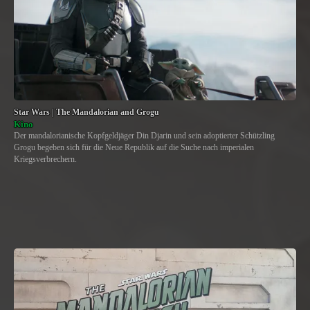
Star Wars | The Mandalorian and Grogu
Kino
Der mandalorianische Kopfgeldjäger Din Djarin und sein adoptierter Schützling
Grogu begeben sich für die Neue Republik auf die Suche nach imperialen
Kriegsverbrechern.