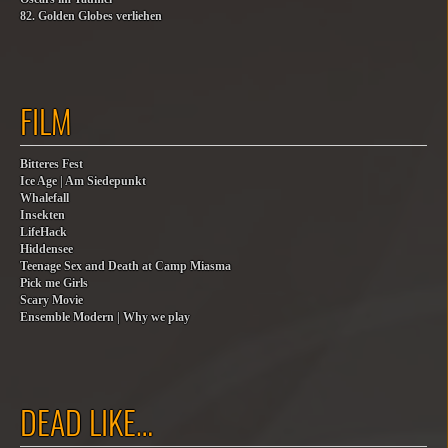
82. Golden Globes verliehen
FILM
Bitteres Fest
Ice Age | Am Siedepunkt
Whalefall
Insekten
LifeHack
Hiddensee
Teenage Sex and Death at Camp Miasma
Pick me Girls
Scary Movie
Ensemble Modern | Why we play
DEAD LIKE…