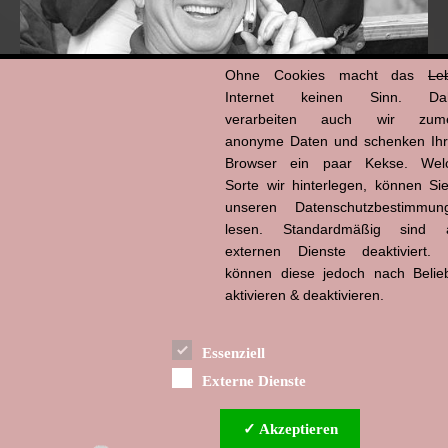
Ohne Cookies macht das
Le
Internet keinen Sinn. Da
verarbeiten auch wir zume
anonyme Daten und schenken Ih
Browser ein paar Kekse. Wel
Hans-Jürgen Tögel
Sorte wir hinterlegen, können Sie
dead like...
(1941–2026)
unseren Datenschutzbestimmun
lesen. Standardmäßig sind a
externen Dienste deaktiviert. 
können diese jedoch nach Belie
aktivieren & deaktivieren.
Essenziell
Externe Dienste
✓ Akzeptieren