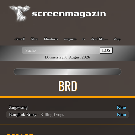
aktuell
filme
filmstarts
magazin
tv
dead like…
shop
LOS
Donnerstag, 6. August 2026
BRD
Zugzwang
Kino
Bangkok Story
- Killing Drugs
Kino