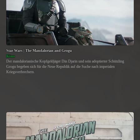
Star Wars | The Mandalorian and Grogu
Kino
Der mandalorianische Kopfgeldjäger Din Djarin und sein adoptierter Schützling
Grogu begeben sich für die Neue Republik auf die Suche nach imperialen
Kriegsverbrechern.