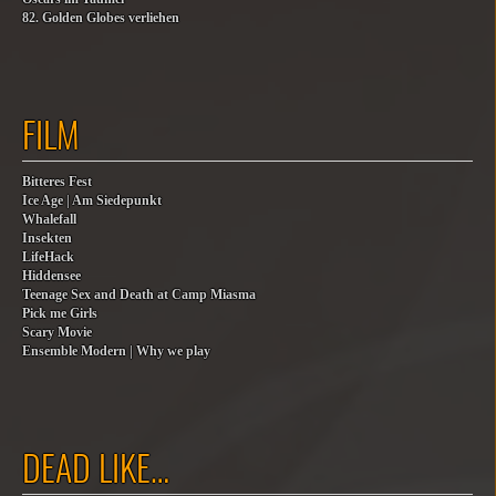
82. Golden Globes verliehen
FILM
Bitteres Fest
Ice Age | Am Siedepunkt
Whalefall
Insekten
LifeHack
Hiddensee
Teenage Sex and Death at Camp Miasma
Pick me Girls
Scary Movie
Ensemble Modern | Why we play
DEAD LIKE…