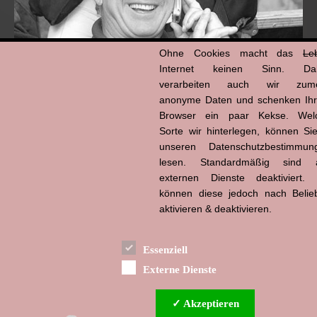
Ohne Cookies macht das
Le
Internet keinen Sinn. Da
verarbeiten auch wir zume
anonyme Daten und schenken Ih
Browser ein paar Kekse. Wel
Hans-Jürgen Tögel
Sorte wir hinterlegen, können Sie
dead like...
(1941–2026)
unseren Datenschutzbestimmun
lesen. Standardmäßig sind a
externen Dienste deaktiviert. 
können diese jedoch nach Belie
aktivieren & deaktivieren.
Essenziell
Externe Dienste
✓ Akzeptieren