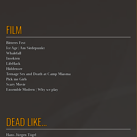
FILM
Bitteres Fest
Ice Age | Am Siedepunkt
Whalefall
Insekten
LifeHack
Hiddensee
Teenage Sex and Death at Camp Miasma
Pick me Girls
Scary Movie
Ensemble Modern | Why we play
DEAD LIKE…
Hans-Jürgen Tögel