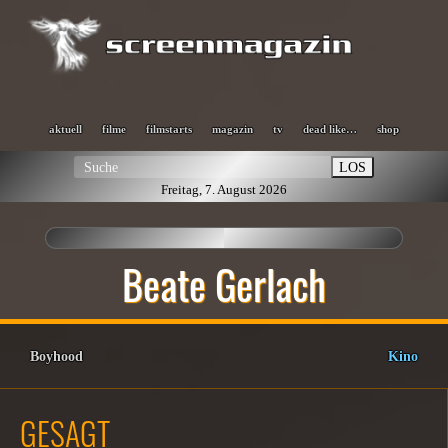
aktuell
filme
filmstarts
magazin
tv
dead like…
shop
LOS
Freitag, 7. August 2026
Beate Gerlach
Boyhood
Kino
GESAGT