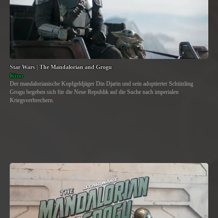
Star Wars | The Mandalorian and Grogu
Kino
Der mandalorianische Kopfgeldjäger Din Djarin und sein adoptierter Schützling
Grogu begeben sich für die Neue Republik auf die Suche nach imperialen
Kriegsverbrechern.