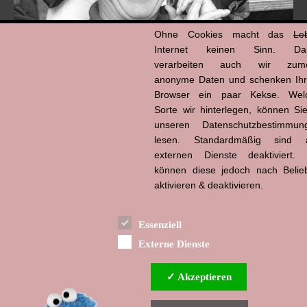
Ohne Cookies macht das
Le
Internet keinen Sinn. Da
verarbeiten auch wir zume
anonyme Daten und schenken Ih
Browser ein paar Kekse. Wel
Hans-Jürgen Tögel
Sorte wir hinterlegen, können Sie
dead like...
(1941–2026)
unseren Datenschutzbestimmun
lesen. Standardmäßig sind a
externen Dienste deaktiviert. 
können diese jedoch nach Belie
aktivieren & deaktivieren.
Essenziell
Externe Dienste
✓ Akzeptieren