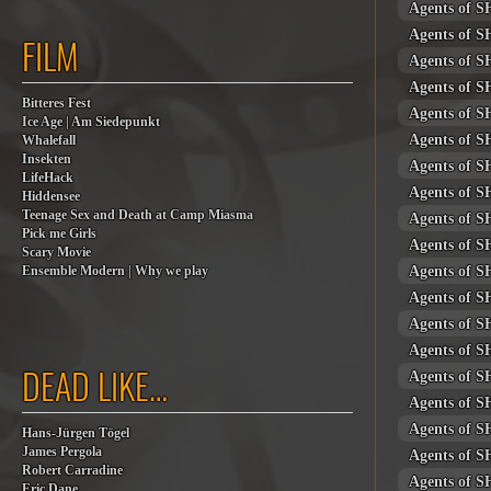
Agents of S
Agents of S
FILM
Agents of S
Agents of S
Bitteres Fest
Agents of S
Ice Age | Am Siedepunkt
Agents of S
Whalefall
Insekten
Agents of S
LifeHack
Agents of S
Hiddensee
Teenage Sex and Death at Camp Miasma
Agents of S
Pick me Girls
Agents of S
Scary Movie
Agents of S
Ensemble Modern | Why we play
Agents of S
Agents of S
Agents of S
DEAD LIKE…
Agents of S
Agents of S
Agents of S
Hans-Jürgen Tögel
James Pergola
Agents of S
Robert Carradine
Agents of S
Eric Dane