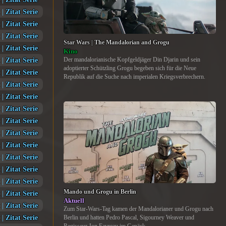
|
Zitat Serie
|
Zitat Serie
|
Zitat Serie
Star Wars | The Mandalorian and Grogu
|
Zitat Serie
Kino
|
Zitat Serie
Der mandalorianische Kopfgeldjäger Din Djarin und sein
adoptierter Schützling Grogu begeben sich für die Neue
|
Zitat Serie
Republik auf die Suche nach imperialen Kriegsverbrechern.
|
Zitat Serie
|
Zitat Serie
|
Zitat Serie
|
Zitat Serie
|
Zitat Serie
|
Zitat Serie
|
Zitat Serie
|
Zitat Serie
|
Zitat Serie
Mando und Grogu in Berlin
|
Zitat Serie
Aktuell
|
Zitat Serie
Zum Star-Wars-Tag kamen der Mandalorianer und Grogu nach
|
Zitat Serie
Berlin und hatten Pedro Pascal, Sigourney Weaver und