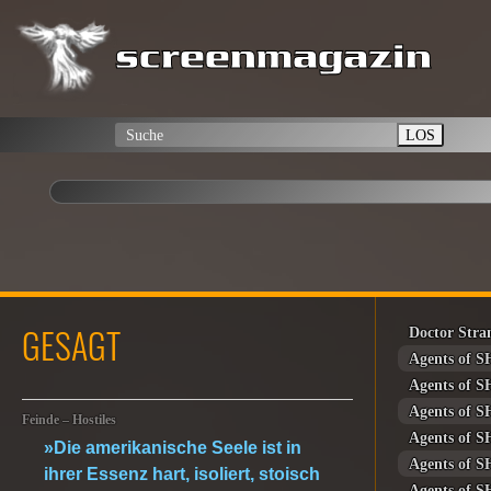
LOS
GESAGT
Doctor Stra
Agents of S
Agents of S
Agents of S
Feinde – Hostiles
Agents of S
»Die amerikanische Seele ist in
Agents of S
ihrer Essenz hart, isoliert, stoisch
Agents of S