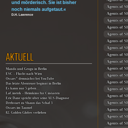
und mörderisch. Sie ist bisher
Agents of S
noch niemals aufgetaut.«
Agents of S
D.H. Lawrence
Agents of S
Agents of S
Agents of S
Agents of S
Agents of S
AKTUELL
Agents of S
Agents of S
Agents of S
Mando und Grogu in Berlin
ESC – Flucht nach Wien
Agents of S
®
Oscars
demnächst bei YouTube
Agents of S
Das letzte Abenteuer beginnt in Berlin
Es kann nur 5 geben…
Agents of S
LaCinetek – Heimkino für Cinéasten
Agents of S
Eric Dane spricht über seine ALS-Diagnose
Agents of S
Drehstart zu Shaun das Schaf 3
Oscars im Taumel
Agents of S
82. Golden Globes verliehen
Agents of S
Agents of S