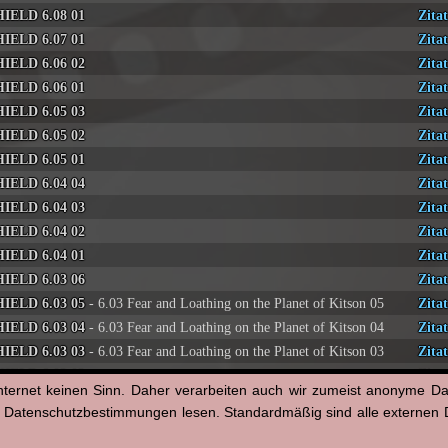
HIELD 6.08 01
Zitat
HIELD 6.07 01
Zitat
HIELD 6.06 02
Zitat
HIELD 6.06 01
Zitat
HIELD 6.05 03
Zitat
HIELD 6.05 02
Zitat
HIELD 6.05 01
Zitat
HIELD 6.04 04
Zitat
HIELD 6.04 03
Zitat
HIELD 6.04 02
Zitat
HIELD 6.04 01
Zitat
HIELD 6.03 06
Zitat
HIELD 6.03 05
- 6.03 Fear and Loathing on the Planet of Kitson 05
Zitat
HIELD 6.03 04
- 6.03 Fear and Loathing on the Planet of Kitson 04
Zitat
HIELD 6.03 03
- 6.03 Fear and Loathing on the Planet of Kitson 03
Zitat
HIELD 6.03 02
- 6.03 Fear and Loathing on the Planet of Kitson 02
Zitat
nternet keinen Sinn. Daher verarbeiten auch wir zumeist anonyme D
HIELD 6.03 01
- 6.03 Fear and Loathing on the Planet of Kitson 01
Zitat
n Datenschutzbestimmungen lesen. Standardmäßig sind alle externen Di
HIELD 6.02 01
- 6.02 Window of Opportunity 01
Zitat
HIELD 6.01 03
- 6.01 Missing Pieces 03
Zitat