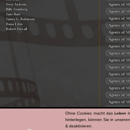
Agents of S
Jesse Jackson
Billy Steinberg
Agents of S
Jane Baer
Agents of S
James G. Robinson
Dana Eden
Agents of S
Robert Duvall
Agents of S
Agents of S
Agents of S
Agents of S
Agents of S
Agents of S
Agents of S
Agents of S
Agents of S
Agents of S
Agents of S
Agents of S
Ohne Cookies macht das
Leben
I
Agents of S
hinterlegen, können Sie in unsere
Agents of S
& deaktivieren.
Agents of S