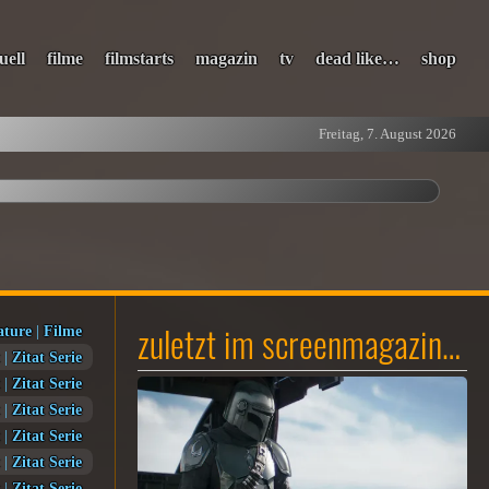
uell
filme
filmstarts
magazin
tv
dead like…
shop
Freitag, 7. August 2026
zuletzt im screenmagazin…
ature
|
Filme
|
Zitat Serie
|
Zitat Serie
|
Zitat Serie
|
Zitat Serie
|
Zitat Serie
|
Zitat Serie