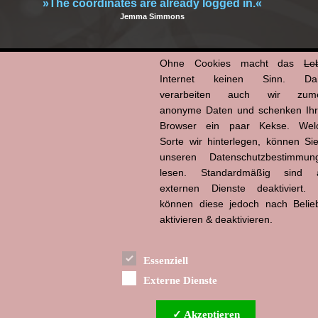
»The coordinates are already logged in.«
Jemma Simmons
Ohne Cookies macht das
Le
05.04.2020 | mz
Internet keinen Sinn. Da
Kategorien:
Zitat
|
Zitat Serie
verarbeiten auch wir zume
Copy
Email
WhatsApp
Facebook
X
Tumblr
Pinterest
Teilen
anonyme Daten und schenken Ih
Browser ein paar Kekse. Wel
Link
Sorte wir hinterlegen, können Sie
unseren Datenschutzbestimmun
Agents of SHIELD
|
Marvel
lesen. Standardmäßig sind a
externen Dienste deaktiviert. 
können diese jedoch nach Belie
aktivieren & deaktivieren.
Essenziell
Externe Dienste
✓ Akzeptieren