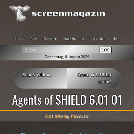
aktuell
filme
filmstarts
magazin
tv
dead like…
shop
LOS
Donnerstag, 6. August 2026
Stan & Ollie 08
Agents of SHIELD
6.01 02
Agents of SHIELD 6.01 01
6.01 Missing Pieces 01