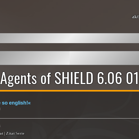
akt
Agents of SHIELD 6.06 0
 so english!«
z
z
at
|
Zitat Serie