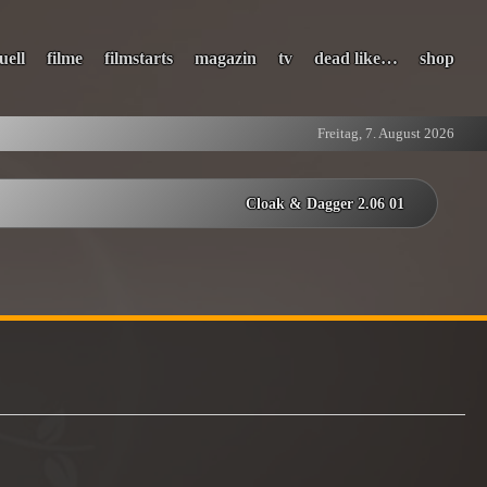
uell
filme
filmstarts
magazin
tv
dead like…
shop
Freitag, 7. August 2026
Cloak & Dagger 2.06 01
1