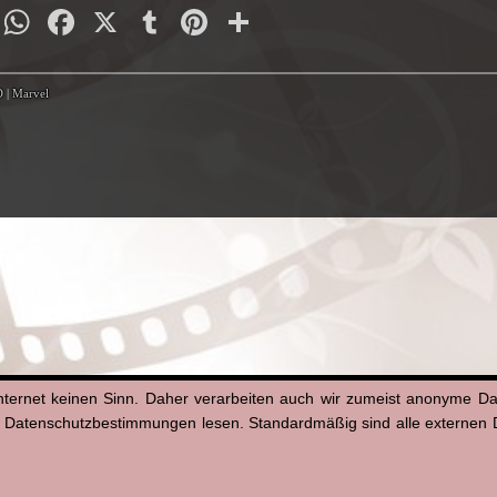
py
Email
WhatsApp
Facebook
X
Tumblr
Pinterest
Teilen
nk
D
|
Marvel
nternet keinen Sinn. Daher verarbeiten auch wir zumeist anonyme D
n Datenschutzbestimmungen lesen. Standardmäßig sind alle externen Di