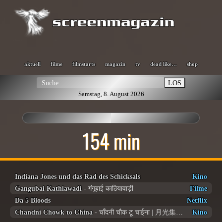
aktuell
filme
filmstarts
magazin
tv
dead like…
shop
LOS
Samstag, 8. August 2026
154 min
Indiana Jones und das Rad des Schicksals
Kino
Gangubai Kathiawadi
- गंगूबाई काठियावाड़ी
Filme
Da 5 Bloods
Netflix
Chandni Chowk to China
- चाँदनी चौक टू चाईना | 月光集市到中國 | Kung Fu Curry
Kino