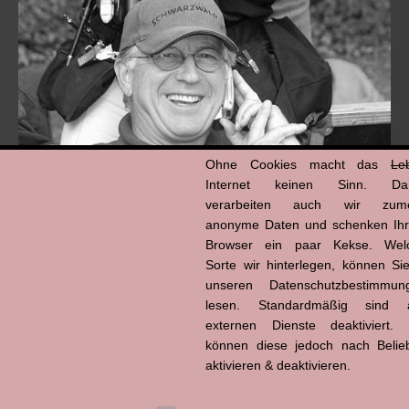
Ohne Cookies macht das
Le
Internet keinen Sinn. Da
verarbeiten auch wir zume
anonyme Daten und schenken Ih
Hans-Jürgen Tögel
Browser ein paar Kekse. Wel
dead like...
Sorte wir hinterlegen, können Sie
(1941–2026)
unseren Datenschutzbestimmun
lesen. Standardmäßig sind a
externen Dienste deaktiviert. 
können diese jedoch nach Belie
aktivieren & deaktivieren.