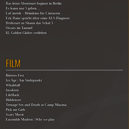
Das letzte Abenteuer beginnt in Berlin
Es kann nur 5 geben…
LaCinetek – Heimkino für Cinéasten
Eric Dane spricht über seine ALS-Diagnose
Drehstart zu Shaun das Schaf 3
Oscars im Taumel
82. Golden Globes verliehen
FILM
Bitteres Fest
Ice Age | Am Siedepunkt
Whalefall
Insekten
LifeHack
Hiddensee
Teenage Sex and Death at Camp Miasma
Pick me Girls
Scary Movie
Ensemble Modern | Why we play