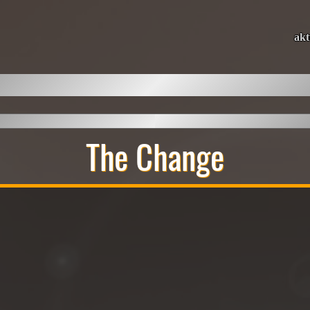
akt
The Change