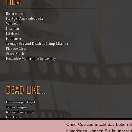
FILM
Bitteres Fest
Ice Age | Am Siedepunkt
Whalefall
Insekten
LifeHack
Hiddensee
Teenage Sex and Death at Camp Miasma
Pick me Girls
Scary Movie
Ensemble Modern | Why we play
DEAD LIKE…
Hans-Jürgen Tögel
James Pergola
Robert Carradine
Eric Dane
Jesse Jackson
Ohne Cookies macht das
Leben
I
Billy Steinberg
hinterlegen, können Sie in unsere