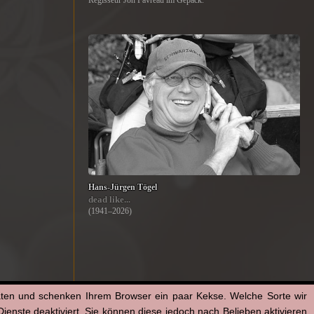
Regisseur Jon Favreau im Gepäck.
Hans-Jürgen Tögel
dead like...
(1941–2026)
aten und schenken Ihrem Browser ein paar Kekse. Welche Sorte wir
enste deaktiviert. Sie können diese jedoch nach Belieben aktivieren