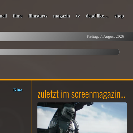
uell
filme
filmstarts
magazin
tv
dead like…
shop
Freitag, 7. August 2026
zuletzt im screenmagazin…
Kino