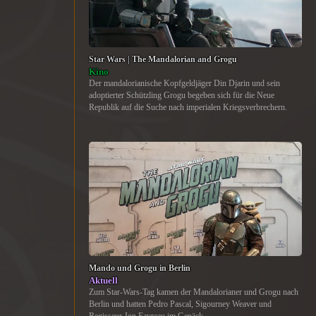
Star Wars | The Mandalorian and Grogu
Kino
Der mandalorianische Kopfgeldjäger Din Djarin und sein
adoptierter Schützling Grogu begeben sich für die Neue
Republik auf die Suche nach imperialen Kriegsverbrechern.
Mando und Grogu in Berlin
Aktuell
Zum Star-Wars-Tag kamen der Mandalorianer und Grogu nach
Berlin und hatten Pedro Pascal, Sigourney Weaver und