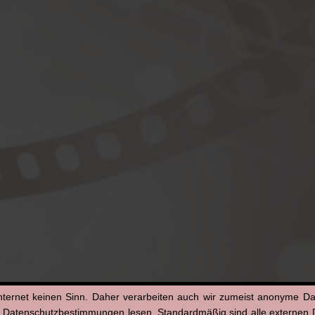
nternet keinen Sinn. Daher verarbeiten auch wir zumeist anonyme D
n Datenschutzbestimmungen lesen. Standardmäßig sind alle externen Di