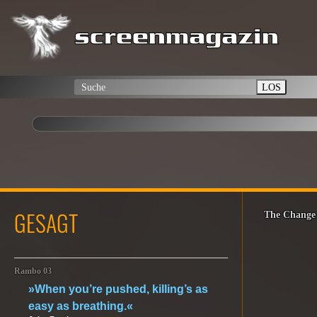
LOS
GESAGT
The Change
Rambo 03
»When you’re pushed, killing’s as
easy as breathing.«