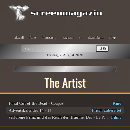
aktuell
filme
filmstarts
magazin
tv
dead like…
shop
LOS
Freitag, 7. August 2026
The Artist
Final Cut of the Dead
- Coupez!
Kino
Adventskalender 14
- 14
Frisch zubereitet
verlorene Prinz und das Reich der Träume, Der
- Le Prince oublié
Filme