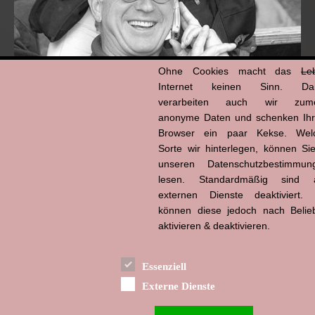
Ohne Cookies macht das
Le
Internet keinen Sinn. Da
verarbeiten auch wir zume
anonyme Daten und schenken Ih
Browser ein paar Kekse. Wel
Hans-Jürgen Tögel
dead like...
Sorte wir hinterlegen, können Sie
(1941–2026)
unseren Datenschutzbestimmun
lesen. Standardmäßig sind a
externen Dienste deaktiviert. 
können diese jedoch nach Belie
aktivieren & deaktivieren.
Essenziell
Externe Dienste