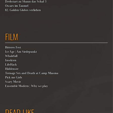
Drehstart zu Shaun das Schaf 3
Oscars im Taumel
82. Golden Globes verliehen
FILM
Bitteres Fest
Ice Age | Am Siedepunkt
Whalefall
Insekten
LifeHack
Hiddensee
Teenage Sex and Death at Camp Miasma
Pick me Girls
Scary Movie
Ensemble Modern | Why we play
DEAD LIKE…