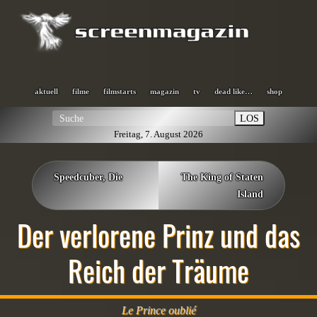
aktuell
filme
filmstarts
magazin
tv
dead like…
shop
LOS
Freitag, 7. August 2026
Speedcuber, Die
The King of Staten
Island
Der verlorene Prinz und das
Reich der Träume
Le Prince oublié