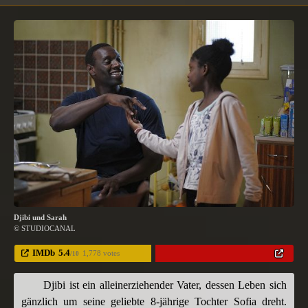
Djibi und Sarah
© STUDIOCANAL
IMDb
5.4
1,778 votes
/10
Djibi ist ein alleinerziehender Vater, dessen Leben sich
gänzlich um seine geliebte 8-jährige Tochter Sofia dreht.