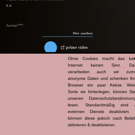
u.a.
info
Anzeige
*
Hier ansehen:
prime video
Ohne Cookies macht das
Le
Scheibe
Internet keinen Sinn. Da
verarbeiten auch wir zume
anonyme Daten und schenken Ih
Verfügbarkeit
Browser ein paar Kekse. Wel
Sorte wir hinterlegen, können Sie
unseren Datenschutzbestimmun
lesen. Standardmäßig sind a
externen Dienste deaktiviert. 
können diese jedoch nach Belie
Powered by
aktivieren & deaktivieren.