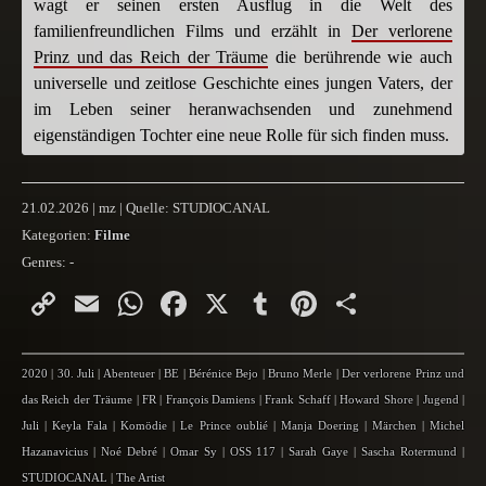
wagt er seinen ersten Ausflug in die Welt des
familienfreundlichen Films und erzählt in
Der verlorene
Prinz und das Reich der Träume
die berührende wie auch
universelle und zeitlose Geschichte eines jungen Vaters, der
im Leben seiner heranwachsenden und zunehmend
eigenständigen Tochter eine neue Rolle für sich finden muss.
21.02.2026 | mz | Quelle: STUDIOCANAL
Kategorien:
Filme
Genres:
-
Copy
Email
WhatsApp
Facebook
X
Tumblr
Pinterest
Teilen
Link
2020
|
30. Juli
|
Abenteuer
|
BE
|
Bérénice Bejo
|
Bruno Merle
|
Der verlorene Prinz und
das Reich der Träume
|
FR
|
François Damiens
|
Frank Schaff
|
Howard Shore
|
Jugend
|
Juli
|
Keyla Fala
|
Komödie
|
Le Prince oublié
|
Manja Doering
|
Märchen
|
Michel
Hazanavicius
|
Noé Debré
|
Omar Sy
|
OSS 117
|
Sarah Gaye
|
Sascha Rotermund
|
STUDIOCANAL
|
The Artist